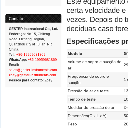
Este equipamento 
certa velocidade e
vezes. Depois do t
Contato
decíduas caso for
GESTER International Co., Ltd.
Endereço:
No.15, Chifeng
Road, Licheng Region,
Especificações pr
Quanzhou city of Fujian, PR
China.
Modelo
G
Tel.:
+86-19959681869
WhatsApp:
+86-19959681869
Volume de sopro e sucção de
2
Email:
ar
sales@gester-instruments.com
zoey@gester-instruments.com
Frequência de sopro e
1 
Pessoa para contato:
Zoey
sucção
Pressão de ar de teste
13
Tempo de teste
10
Medidor de pressão de ar
Di
Dimensões(C x L x A)
50
Peso
2