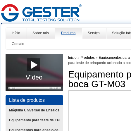
Início
Sobre nós
Produtos
Serviço
Solução tot
Contato
Início
»
Produtos
»
Equipamentos para l
para teste de brinquedo acionado a b
Equipamento p
Vídeo
boca GT-M03
Lista de produtos
Máquina Universal de Ensaios
Equipamento para teste de EPI
Equipamentos para ensaio de