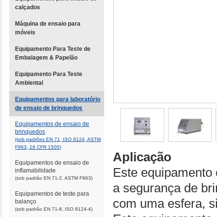
calçados
Máquina de ensaio para
móveis
Equipamento Para Teste de
Embalagem & Papelão
Equipamento Para Teste
Ambiental
Equipamentos para laboratório
de ensaio de brinquedos
Equipamentos de ensaio de
brinquedos
(sob padrões EN 71, ISO 8124, ASTM
F963, 16 CFR 1500)
Aplicação
Equipamentos de ensaio de
Este equipamento d
inflamabilidade
(sob padrão EN 71-2, ASTM F963)
a segurança de br
Equipamentos de teste para
com uma esfera, s
balanço
(sob padrão EN 71-8, ISO 8124-4)