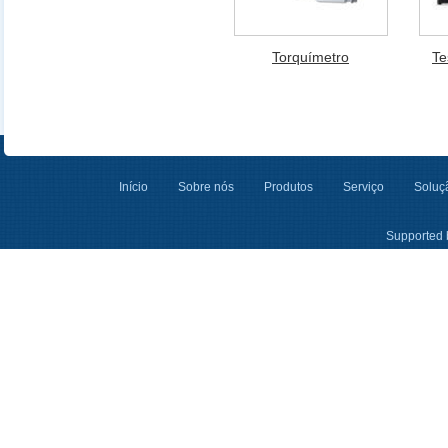
Torquímetro
Te
Início
Sobre nós
Produtos
Serviço
Soluçã
Supported 