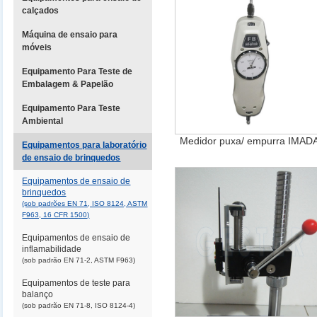
calçados
Máquina de ensaio para
móveis
Equipamento Para Teste de
Embalagem & Papelão
Equipamento Para Teste
Ambiental
Medidor puxa/ empurra IMAD
Equipamentos para laboratório
de ensaio de brinquedos
Equipamentos de ensaio de
brinquedos
(sob padrões EN 71, ISO 8124, ASTM
F963, 16 CFR 1500)
Equipamentos de ensaio de
inflamabilidade
(sob padrão EN 71-2, ASTM F963)
Equipamentos de teste para
balanço
(sob padrão EN 71-8, ISO 8124-4)