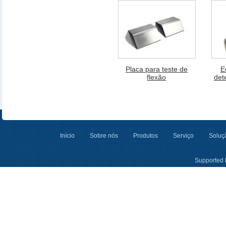
Placa para teste de
E
flexão
det
Início
Sobre nós
Produtos
Serviço
Soluçã
Supported 