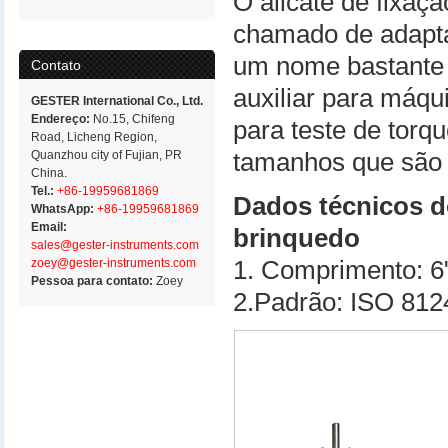
O alicate de fixaç
chamado de adapta
um nome bastante a
Contato
auxiliar para máqui
GESTER International Co., Ltd.
Endereço:
No.15, Chifeng
para teste de torq
Road, Licheng Region,
Quanzhou city of Fujian, PR
tamanhos que são 
China.
Tel.:
+86-19959681869
Dados técnicos do
WhatsApp:
+86-19959681869
Email:
brinquedo
sales@gester-instruments.com
zoey@gester-instruments.com
1. Comprimento: 6"
Pessoa para contato:
Zoey
2.Padrão: ISO 81