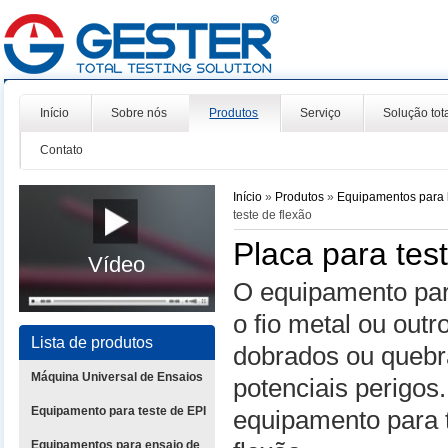
Início
Sobre nós
Produtos
Serviço
Solução tot
Contato
Início
»
Produtos
»
Equipamentos para l
teste de flexão
Placa para tes
Vídeo
O equipamento para
o fio metal ou out
Lista de produtos
dobrados ou quebr
Máquina Universal de Ensaios
potenciais perigo
Equipamento para teste de EPI
equipamento para 
Equipamentos para ensaio de