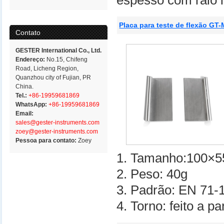
espesso com raio 
Placa para teste de flexão GT
Contato
GESTER International Co., Ltd.
Endereço:
No.15, Chifeng
Road, Licheng Region,
Quanzhou city of Fujian, PR
China.
Tel.:
+86-19959681869
WhatsApp:
+86-19959681869
Email:
sales@gester-instruments.com
zoey@gester-instruments.com
Pessoa para contato:
Zoey
1. Tamanho:100×
2. Peso: 40g
3. Padrão: EN 71-1
4. Torno: feito a p