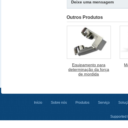
Deixe uma mensagem
Outros Produtos
Equipamento para
M
determinação da força
de mordida
Início
Sobre nós
Produtos
Serviço
Soluçã
Supported 