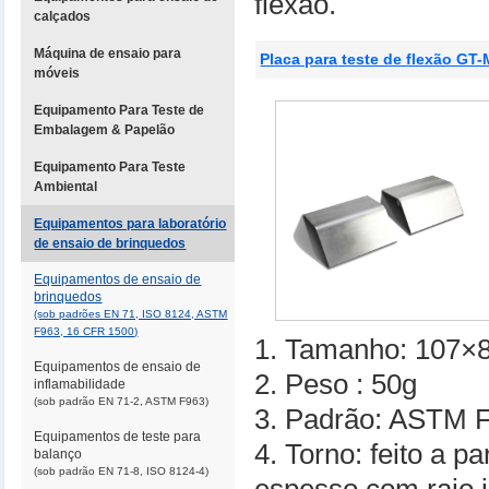
flexão.
calçados
Máquina de ensaio para
Placa para teste de flexão G
móveis
Equipamento Para Teste de
Embalagem & Papelão
Equipamento Para Teste
Ambiental
Equipamentos para laboratório
de ensaio de brinquedos
Equipamentos de ensaio de
brinquedos
(sob padrões EN 71, ISO 8124, ASTM
F963, 16 CFR 1500)
1. Tamanho: 107
Equipamentos de ensaio de
2. Peso : 50g
inflamabilidade
(sob padrão EN 71-2, ASTM F963)
3. Padrão: ASTM 
Equipamentos de teste para
4. Torno: feito a p
balanço
(sob padrão EN 71-8, ISO 8124-4)