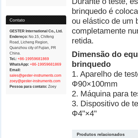
Durante o teste, e
brinquedo é coloca
ou elástico de um 
Contato
completamente num 
GESTER International Co., Ltd.
Endereço:
No.15, Chifeng
retida.
Road, Licheng Region,
Quanzhou city of Fujian, PR
Dimensão do equ
China.
Tel.:
+86-19959681869
brinquedo
WhatsApp:
+86-19959681869
Email:
1. Aparelho de te
sales@gester-instruments.com
zoey@gester-instruments.com
Ф90×100mm
Pessoa para contato:
Zoey
2. Máquina para 
3. Dispositivo de 
Ф4"×4"
Produtos relacionados