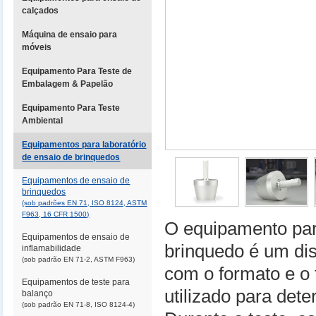
calçados
Máquina de ensaio para
móveis
Equipamento Para Teste de
Embalagem & Papelão
Equipamento Para Teste
Ambiental
Equipamentos para laboratório
de ensaio de brinquedos
Equipamentos de ensaio de
brinquedos
(sob padrões EN 71, ISO 8124, ASTM
F963, 16 CFR 1500)
O equipamento par
Equipamentos de ensaio de
brinquedo é um dis
inflamabilidade
(sob padrão EN 71-2, ASTM F963)
com o formato e o
Equipamentos de teste para
utilizado para det
balanço
(sob padrão EN 71-8, ISO 8124-4)