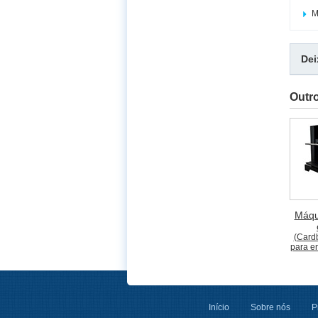
M
De
Outr
Máqu
(Card
para e
Início
Sobre nós
P