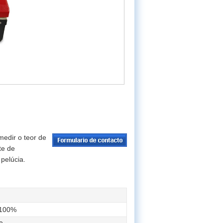
medir o teor de
te de
pelúcia.
-100%