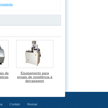
ormaldeído
aio de
Equipamento para
sticas
ensaio de resistência à
derrapagem
sa
Contato
Revisar