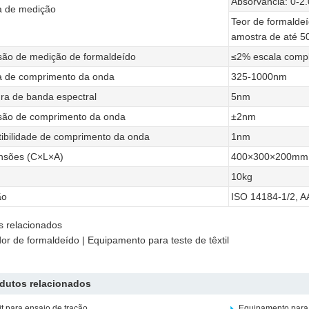
Absorvância: 0-2.
 de medição
Teor de formaldeí
amostra de até 5
são de medição de formaldeído
≤2% escala comp
 de comprimento da onda
325-1000nm
ra de banda espectral
5nm
são de comprimento da onda
±2nm
ibilidade de comprimento da onda
1nm
nsões (C×L×A)
400×300×200mm
10kg
ão
ISO 14184-1/2, 
 relacionados
or de formaldeído | Equipamento para teste de têxtil
dutos relacionados
it para ensaio de tração
Equipamento para 