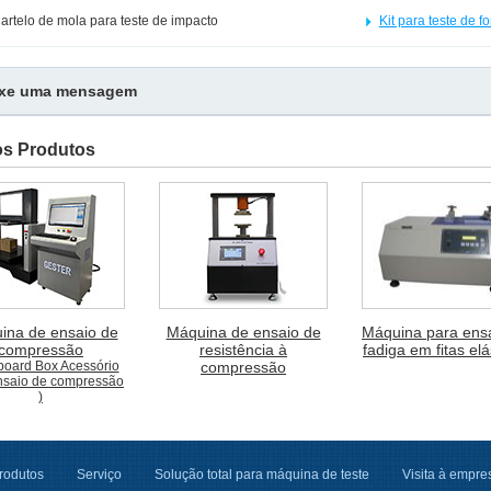
artelo de mola para teste de impacto
Kit para teste de f
ixe uma mensagem
os Produtos
ina de ensaio de
Máquina de ensaio de
Máquina para ens
compressão
resistência à
fadiga em fitas elá
board Box Acessório
compressão
nsaio de compressão
)
rodutos
Serviço
Solução total para máquina de teste
Visita à empre