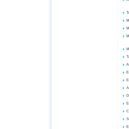
T
M
M
M
M
T
A
E
E
A
D
E
C
S
E