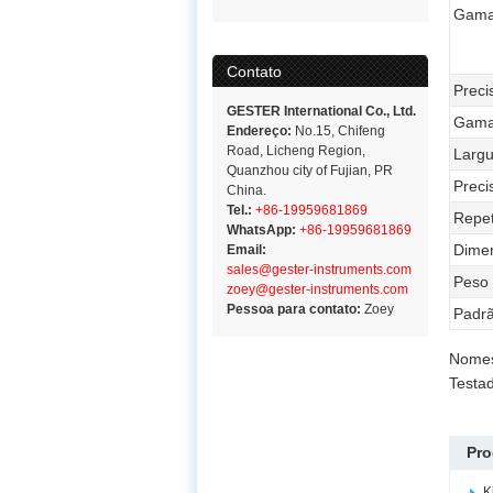
Gama
Contato
Preci
GESTER International Co., Ltd.
Gama
Endereço:
No.15, Chifeng
Road, Licheng Region,
Largu
Quanzhou city of Fujian, PR
Preci
China.
Tel.:
+86-19959681869
Repet
WhatsApp:
+86-19959681869
Dime
Email:
sales@gester-instruments.com
Peso
zoey@gester-instruments.com
Pessoa para contato:
Zoey
Padr
Nomes
Testad
Pro
K