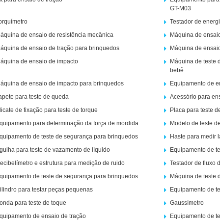
GT-M03
orquímetro
Testador de energi
áquina de ensaio de resistência mecânica
Máquina de ensaio
áquina de ensaio de tração para brinquedos
Máquina de ensaio
áquina de ensaio de impacto
Máquina de teste d
bebê
áquina de ensaio de impacto para brinquedos
Equipamento de e
apete para teste de queda
Acessório para en
licate de fixação para teste de torque
Placa para teste d
quipamento para determinação da força de mordida
Modelo de teste d
quipamento de teste de segurança para brinquedos
Haste para medir 
gulha para teste de vazamento de líquido
Equipamento de te
ecibelímetro e estrutura para medição de ruido
Testador de fluxo 
quipamento de teste de segurança para brinquedos
Máquina de teste 
ilindro para testar peças pequenas
Equipamento de te
onda para teste de toque
Gaussímetro
quipamento de ensaio de tração
Equipamento de tes