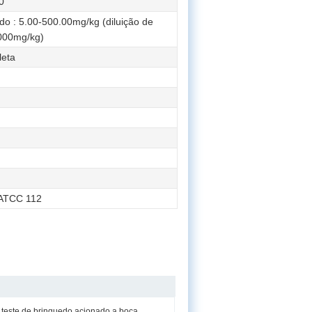
0
do : 5.00-500.00mg/kg (diluição de
000mg/kg)
leta
AATCC 112
teste de brinquedo acionado a boca