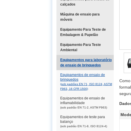
calçados
Máquina de ensaio para
móveis
Equipamento Para Teste de
Embalagem & Papelão
Equipamento Para Teste
Ambiental
Equipamentos para laboratório
de ensaio de brinquedos
Equipamentos de ensaio de
brinquedos
Como o
(sob padrões EN 71, ISO 8124, ASTM
formal
F963, 16 CFR 1500)
segur
Equipamentos de ensaio de
inflamabilidade
Dados
(sob padrão EN 71-2, ASTM F963)
Mode
Equipamentos de teste para
balanço
(sob padrão EN 71-8, ISO 8124-4)