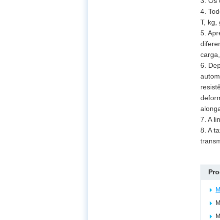
3. Os 
4. To
T, kg,
5. Apr
difere
carga,
6. Dep
autom
resist
deform
along
7. A l
8. A t
transm
Pro
M
M
M