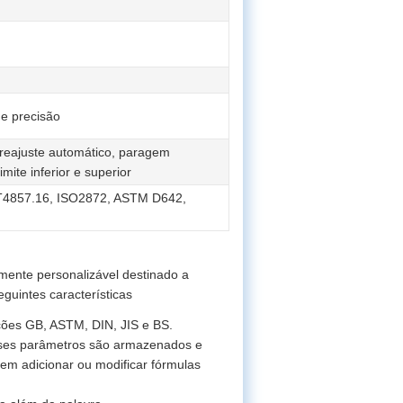
de precisão
reajuste automático, paragem
ite inferior e superior
T4857.16, ISO2872, ASTM D642,
lmente personalizável destinado a
guintes características
ações GB, ASTM, DIN, JIS e BS.
esses parâmetros são armazenados e
m adicionar ou modificar fórmulas