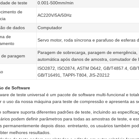
idade de teste
0.001-500mm/min
cimento de
AC220V/5A/50Hz
cia
ção de dados
Computador
ma de
Servo motor, roda síncrona e parafuso de esferas 
namento
Paragem de sobrecarga, paragem de emergência, 
 de paragem
automática após danos de amostra, comutador de lim
ISO2872, ISO2874, ASTM D642, GB/T4857.4, GB/
ão
GB/T16491, TAPPI-T804, JIS-Z0212
o de Software
ware de teste universal é um pacote de software multi-funcional e tota
tar o uso da nossa máquina para teste de compressão e apresenta as se
e software suporta diferentes padrões de teste, incluindo as especific
uários podem definir parâmetros para todas as amostras de teste, e 
s permanentemente depois disso. entretanto, os usuários também pode
bter melhores resultados.