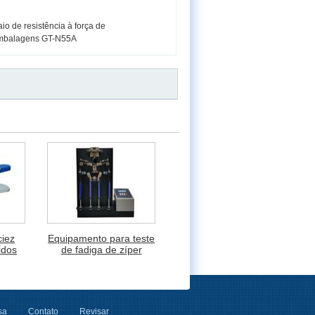
o de resistência à força de
mbalagens GT-N55A
ciez
Equipamento para teste
idos
de fadiga de zíper
sa
Contato
Revisar