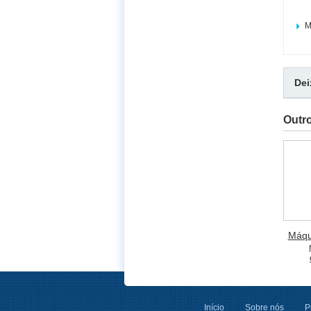
M
De
Outr
Máqu
Início
Sobre nós
P