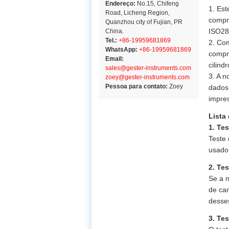
Endereço:
No.15, Chifeng
1. Est
Road, Licheng Region,
compr
Quanzhou city of Fujian, PR
ISO28
China.
Tel.:
+86-19959681869
2. Com
WhatsApp:
+86-19959681869
compre
Email:
cilindr
sales@gester-instruments.com
3. A 
zoey@gester-instruments.com
Pessoa para contato:
Zoey
dados,
impres
Lista 
1. Te
Teste 
usado
2. Te
Se a n
de ca
desses
3. Te