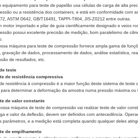
e equipamento para teste de papelão usa células de carga de alta prec
essão ou a resistência dos containers, e está em conformidade com 
72, ASTM D642, GB/T16491, TAPPI-T804, JIS-Z0212 entre outras.
 motor importado e pilar de guia cientificamente designado e veios r
ssão possui excelente precisão de medição, bom paralelismo de cilin
o.
nossa máquina para teste de compressão fornece ampla gama de funçõe
 gravação de dados, processamento de dados, análise estatística, reaj
são de resultados, etc.
de teste
ste de resistência compressiva
de resistência à compressão é a maior função deste sistema de teste c
 para determinar a deformação da amostra numa pressão máxima ou
ste de valor constante
ossa máquina de teste de compressão vai realizar teste de valor cons
rga e valor da deflexão, devem ser definidos com antecedência. Oper
 parâmetros, e a medição está completa quando qualquer deles atinge
ste de empilhamento