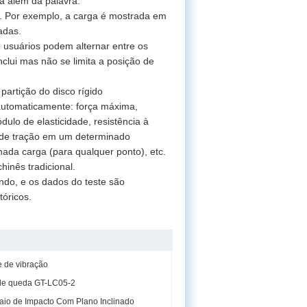
a além da palavra.
. Por exemplo, a carga é mostrada em
adas.
 usuários podem alternar entre os
nclui mas não se limita a posição de
partição do disco rígido
automaticamente: força máxima,
ulo de elasticidade, resistência à
o de tração em um determinado
ada carga (para qualquer ponto), etc.
hinês tradicional.
ndo, e os dados do teste são
tóricos.
e de vibração
 de queda GT-LC05-2
io de Impacto Com Plano Inclinado