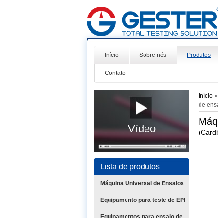
Início
Sobre nós
Produtos
Contato
Início
de ens
Máq
Vídeo
(Card
Lista de produtos
Máquina Universal de Ensaios
Equipamento para teste de EPI
Equipamentos para ensaio de