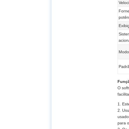
Veloc
Forne
potên
Exibi
Siste
acio
Modo
Padr
Funçã
O soft
facili
1. Est
2. Us
usado
para o