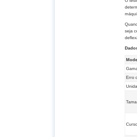
O test
deter
máqui
Quando
seja c
deflex
Dados
Mode
Gama
Erro 
Unid
Taman
Curs