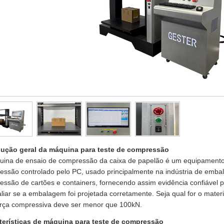
dução geral da máquina para teste de compressão
uina de ensaio de compressão da caixa de papelão é um equipamento
ssão controlado pelo PC, usado principalmente na indústria de embal
ssão de cartões e containers, fornecendo assim evidência confiável pa
liar se a embalagem foi projetada corretamente. Seja qual for o mater
orça compressiva deve ser menor que 100kN.
terísticas de máquina para teste de compressão