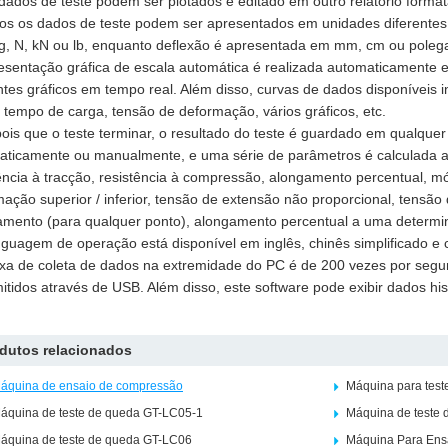
dados de teste podem ser plotados e editado em outro relatório format
dos os dados de teste podem ser apresentados em unidades diferentes
 g, N, kN ou lb, enquanto deflexão é apresentada em mm, cm ou poleg
esentação gráfica de escala automática é realizada automaticamente e
ntes gráficos em tempo real. Além disso, curvas de dados disponíveis i
 tempo de carga, tensão de deformação, vários gráficos, etc.
ois que o teste terminar, o resultado do teste é guardado em qualquer 
aticamente ou manualmente, e uma série de parâmetros é calculada 
ência à tracção, resistência à compressão, alongamento percentual, mód
ação superior / inferior, tensão de extensão não proporcional, tensã
amento (para qualquer ponto), alongamento percentual a uma determin
inguagem de operação está disponível em inglês, chinês simplificado e c
axa de coleta de dados na extremidade do PC é de 200 vezes por segu
itidos através de USB. Além disso, este software pode exibir dados his
dutos relacionados
áquina de ensaio de compressão
Máquina para test
áquina de teste de queda GT-LC05-1
Máquina de teste
áquina de teste de queda GT-LC06
Máquina Para Ensa