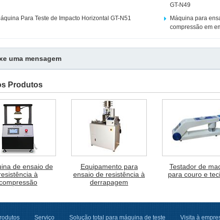
GT-N49
áquina Para Teste de Impacto Horizontal GT-N51
Máquina para ensai
compressão em e
ixe uma mensagem
os Produtos
ina de ensaio de
Equipamento para
Testador de ma
resistência à
ensaio de resistência à
para couro e tec
compressão
derrapagem
rodutos
Serviço
Solução total para máquina de teste
Visita à empre