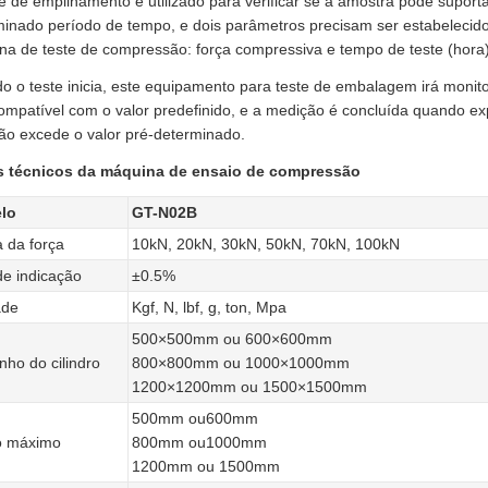
e de empilhamento é utilizado para verificar se a amostra pode supor
minado período de tempo, e dois parâmetros precisam ser estabelecid
na de teste de compressão: força compressiva e tempo de teste (hora)
 o teste inicia, este equipamento para teste de embalagem irá monitor
ompatível com o valor predefinido, e a medição é concluída quando exp
ão excede o valor pré-determinado.
 técnicos da máquina de ensaio de compressão
lo
GT-N02B
 da força
10kN, 20kN, 30kN, 50kN, 70kN, 100kN
de indicação
±0.5%
ade
Kgf, N, lbf, g, ton, Mpa
500×500mm ou 600×600mm
ho do cilindro
800×800mm ou 1000×1000mm
1200×1200mm ou 1500×1500mm
500mm ou600mm
o máximo
800mm ou1000mm
1200mm ou 1500mm