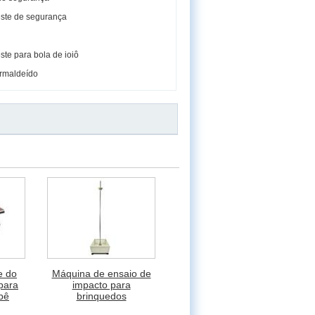
ste de segurança
te para bola de ioiô
ormaldeído
e do
Máquina de ensaio de
 para
impacto para
bê
brinquedos