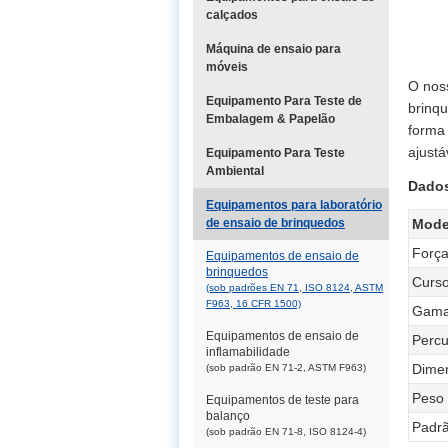
calçados
Máquina de ensaio para
móveis
O nos
Equipamento Para Teste de
brinqu
Embalagem & Papelão
forma 
ajustá
Equipamento Para Teste
Ambiental
Dados
Equipamentos para laboratório
de ensaio de brinquedos
Mode
Força
Equipamentos de ensaio de
brinquedos
Curso
(sob padrões EN 71, ISO 8124, ASTM
F963, 16 CFR 1500)
Gama
Equipamentos de ensaio de
Percu
inflamabilidade
Dimen
(sob padrão EN 71-2, ASTM F963)
Peso
Equipamentos de teste para
balanço
Padr
(sob padrão EN 71-8, ISO 8124-4)