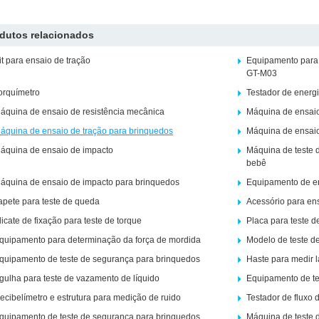
dutos relacionados
it para ensaio de tração
Equipamento para 
GT-M03
orquímetro
Testador de energi
áquina de ensaio de resistência mecânica
Máquina de ensaio
áquina de ensaio de tração para brinquedos
Máquina de ensaio
áquina de ensaio de impacto
Máquina de teste d
bebê
áquina de ensaio de impacto para brinquedos
Equipamento de e
apete para teste de queda
Acessório para en
licate de fixação para teste de torque
Placa para teste d
quipamento para determinação da força de mordida
Modelo de teste d
quipamento de teste de segurança para brinquedos
Haste para medir 
gulha para teste de vazamento de líquido
Equipamento de te
ecibelímetro e estrutura para medição de ruido
Testador de fluxo 
quipamento de teste de segurança para brinquedos
Máquina de teste 