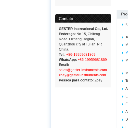
Pro
Contato
K
GESTER International Co., Ltd.
Endereço:
No.15, Chifeng
T
Road, Licheng Region,
Quanzhou city of Fujian, PR
M
China.
M
Tel.:
+86-19959681869
WhatsApp:
+86-19959681869
M
Email:
sales@gester-instruments.com
M
zoey@gester-instruments.com
Pessoa para contato:
Zoey
T
A
E
E
A
D
E