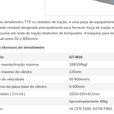
so tensiômetro TTF ou testador de tração, é uma peça de equipamento
edo rentável designada principalmente para fornecer força de tração 
suave em teste de tração destrutivo de brinquedos. A máquina para te
vel entre 50 e 800mm/s.
 técnicos do tensiômetro
lo
GT-M16
 impulso/tração máxima
188/168kgf
 máximo do cilindro
125mm
 de velocidade
50-800mm/s
rso da placa base do cilindro
0-500mm
sões ( C×L×A )
1620×320×421mm
Aproximadamente 48kg
ão
16 CFR 1500, ASTM F963, 