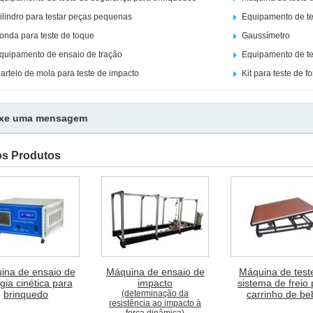
ilindro para testar peças pequenas
Equipamento de te
onda para teste de toque
Gaussímetro
quipamento de ensaio de tração
Equipamento de tes
artelo de mola para teste de impacto
Kit para teste de f
ixe uma mensagem
os Produtos
ina de ensaio de
Máquina de ensaio de
Máquina de test
gia cinética para
impacto
sistema de freio
brinquedo
(determinação da
carrinho de be
resistência ao impacto à