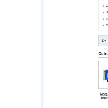
C
S
E
M
De
Outr
Máqu
ener