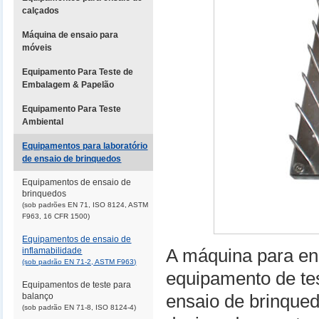
calçados
Máquina de ensaio para
móveis
Equipamento Para Teste de
Embalagem & Papelão
Equipamento Para Teste
Ambiental
Equipamentos para laboratório
de ensaio de brinquedos
Equipamentos de ensaio de
brinquedos
(sob padrões EN 71, ISO 8124, ASTM
F963, 16 CFR 1500)
Equipamentos de ensaio de
inflamabilidade
A máquina para en
(sob padrão EN 71-2, ASTM F963)
equipamento de t
Equipamentos de teste para
balanço
ensaio de brinque
(sob padrão EN 71-8, ISO 8124-4)