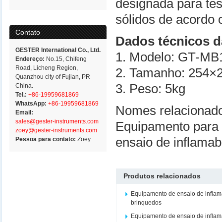
designada para tes
sólidos de acord
Contato
Dados técnicos d
GESTER International Co., Ltd.
1. Modelo: GT-MB
Endereço:
No.15, Chifeng
Road, Licheng Region,
2. Tamanho: 254
Quanzhou city of Fujian, PR
3. Peso: 5kg
China.
Tel.:
+86-19959681869
WhatsApp:
+86-19959681869
Nomes relacionad
Email:
sales@gester-instruments.com
Equipamento para t
zoey@gester-instruments.com
ensaio de inflamab
Pessoa para contato:
Zoey
Produtos relacionados
Equipamento de ensaio de inflam
brinquedos
Equipamento de ensaio de inflam