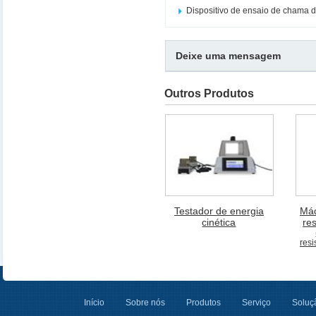
Dispositivo de ensaio de chama 
Deixe uma mensagem
Outros Produtos
Testador de energia
Máq
cinética
re
resi
Início
Sobre nós
Produtos
Serviço
Soluçã