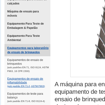
calçados
Máquina de ensaio para
móveis
Equipamento Para Teste de
Embalagem & Papelão
Equipamento Para Teste
Ambiental
Equipamentos para laboratório
de ensaio de brinquedos
Equipamentos de ensaio de
brinquedos
(sob padrões EN 71, ISO 8124, ASTM
F963, 16 CFR 1500)
Equipamentos de ensaio de
inflamabilidade
A máquina para en
(sob padrão EN 71-2, ASTM F963)
equipamento de t
Equipamentos de teste para
balanço
ensaio de brinque
(sob padrão EN 71-8, ISO 8124-4)