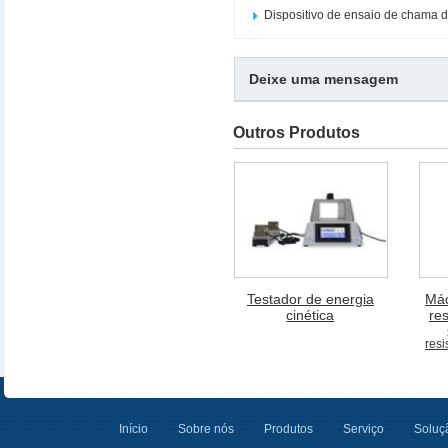
Dispositivo de ensaio de chama 
Deixe uma mensagem
Outros Produtos
Testador de energia
Máq
cinética
re
resi
Início
Sobre nós
Produtos
Serviço
Soluçã