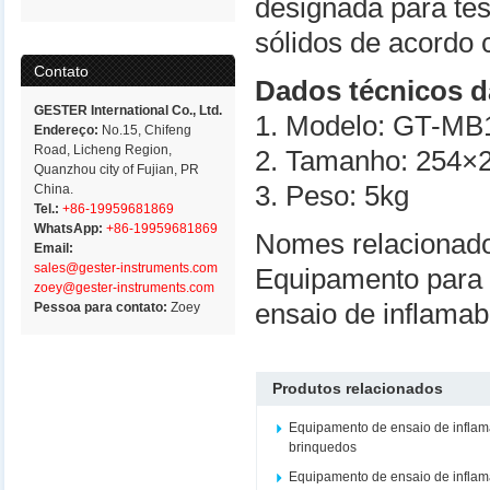
designada para tes
sólidos de acord
Contato
Dados técnicos d
GESTER International Co., Ltd.
1. Modelo: GT-MB
Endereço:
No.15, Chifeng
Road, Licheng Region,
2. Tamanho: 254
Quanzhou city of Fujian, PR
3. Peso: 5kg
China.
Tel.:
+86-19959681869
WhatsApp:
+86-19959681869
Nomes relacionad
Email:
sales@gester-instruments.com
Equipamento para t
zoey@gester-instruments.com
ensaio de inflamab
Pessoa para contato:
Zoey
Produtos relacionados
Equipamento de ensaio de inflam
brinquedos
Equipamento de ensaio de inflam