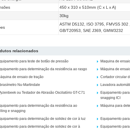
nsões
450 x 310 x 510mm (C x L x A)
30kg
ASTM D5132, ISO 3795, FMVSS 302 ,
ões
GB/T20953, SAE J369, GMW3232
dutos relacionados
quipamento para teste de botão de pressão
Maquina de ensai
quipamento para determinação da resistência ao rasgo
Máquina de ensaio
áquina de ensaio de tração
Cortador circular 
brasímetro Nu-Martindale
Lavadora automáti
yzenbeek ou Testador de Abrasão Oscilatório GT-C71
Equipamento para 
snagging ICI
quipamento para determinação da resistência ao
Máquina para deter
illing e snagging
quipamento para determinação de solidez de cor à luz
Equipamento para 
quipamento para determinação de solidez de cor à
Equipamento para 