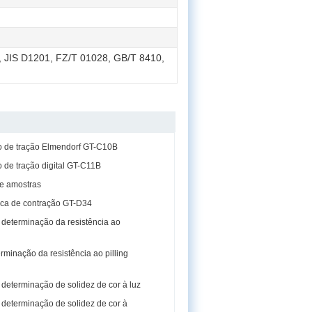
 JIS D1201, FZ/T 01028, GB/T 8410,
o de tração Elmendorf GT-C10B
 de tração digital GT-C11B
de amostras
ca de contração GT-D34
determinação da resistência ao
minação da resistência ao pilling
determinação de solidez de cor à luz
determinação de solidez de cor à