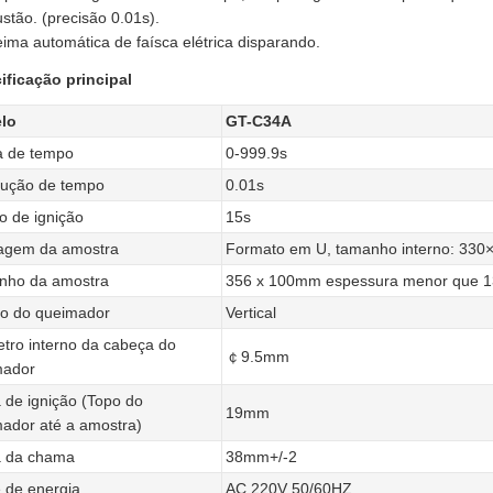
tão. (precisão 0.01s).
ima automática de faísca elétrica disparando.
ificação principal
lo
GT-C34A
 de tempo
0-999.9s
lução de tempo
0.01s
 de ignição
15s
agem da amostra
Formato em U, tamanho interno: 33
nho da amostra
356 x 100mm espessura menor que
o do queimador
Vertical
tro interno da cabeça do
￠9.5mm
mador
a de ignição (Topo do
19mm
ador até a amostra)
a da chama
38mm+/-2
 de energia
AC 220V 50/60HZ