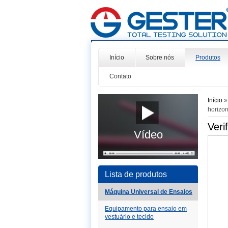
Início
Sobre nós
Produtos
Contato
Início
horizon
Veri
Vídeo
Lista de produtos
Máquina Universal de Ensaios
Equipamento para ensaio em
vestuário e tecido