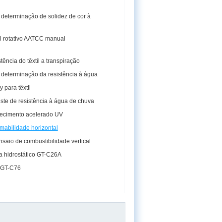
determinação de solidez de cor à
al rotativo AATCC manual
stência do têxtil a transpiração
determinação da resistência à água
y para têxtil
ste de resistência à água de chuva
ecimento acelerado UV
amabilidade horizontal
saio de combustibilidade vertical
a hidrostático GT-C26A
 GT-C76