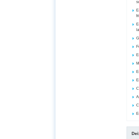
s
E
f
E
l
G
F
E
M
E
E
C
A
C
E
De