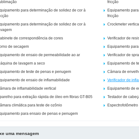
ublimação
fricção
quipamento para determinação de solidez de cor à
Equipamento para 
ricção
fricção
quipamento para determinação de solidez de cor à
Crockmeter vertic
avagem
abinete de correspondência de cores
Verificador de resi
orno de secagem
Equipamento para 
quipamento de ensaio de permeabilidade ao ar
Verificador de spra
áquina de lavagem a seco
Equipamento de te
quipamento de teste de penas e penugem
Câmara de envelh
quipamento de ensaio de inflamabilidade
Verificador de infl
âmara de inflamabilidade vertical
Equipamento de en
parelho para extração rápida de óleo em fibras GT-B05
Testador de cabeç
âmara climática para teste de ozônio
Espectrofotômetro
quipamento para ensaio de penas e penugem
ixe uma mensagem