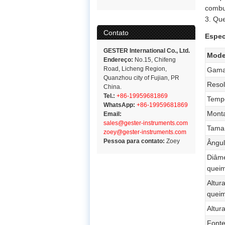
combus
3. Que
Contato
Espec
GESTER International Co., Ltd.
Mode
Endereço:
No.15, Chifeng
Road, Licheng Region,
Gama
Quanzhou city of Fujian, PR
Reso
China.
Tel.:
+86-19959681869
Tempo
WhatsApp:
+86-19959681869
Mont
Email:
sales@gester-instruments.com
Tama
zoey@gester-instruments.com
Pessoa para contato:
Zoey
Ângul
Diâme
quei
Altur
queim
Altur
Fonte