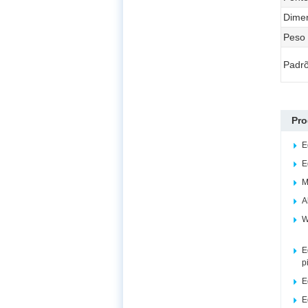
Dime
Peso
Padr
Pro
E
E
M
A
W
E
p
E
E