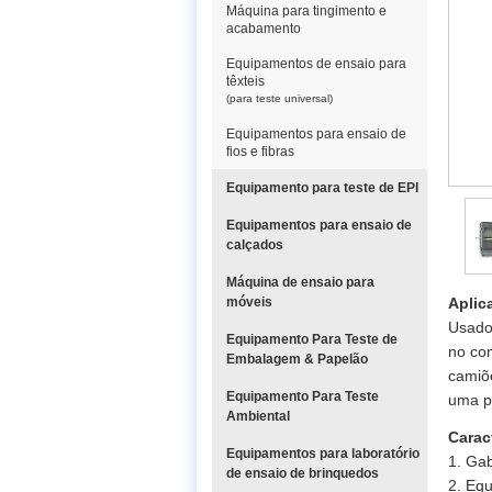
Máquina para tingimento e
acabamento
Equipamentos de ensaio para
têxteis
(para teste universal)
Equipamentos para ensaio de
fios e fibras
Equipamento para teste de EPI
Equipamentos para ensaio de
calçados
Máquina de ensaio para
móveis
Aplic
Usado 
Equipamento Para Teste de
no co
Embalagem & Papelão
camiõe
Equipamento Para Teste
uma p
Ambiental
Carac
Equipamentos para laboratório
1. Gab
de ensaio de brinquedos
2. Eq