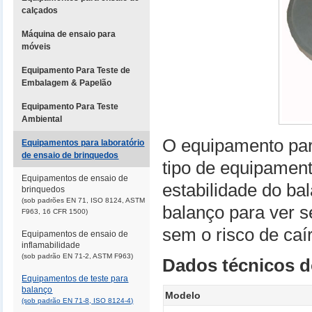
calçados
Máquina de ensaio para
móveis
Equipamento Para Teste de
Embalagem & Papelão
Equipamento Para Teste
Ambiental
O equipamento para
Equipamentos para laboratório
de ensaio de brinquedos
tipo de equipament
Equipamentos de ensaio de
estabilidade do bal
brinquedos
(sob padrões EN 71, ISO 8124, ASTM
balanço para ver s
F963, 16 CFR 1500)
sem o risco de caí
Equipamentos de ensaio de
inflamabilidade
(sob padrão EN 71-2, ASTM F963)
Dados técnicos d
Equipamentos de teste para
balanço
Modelo
(sob padrão EN 71-8, ISO 8124-4)