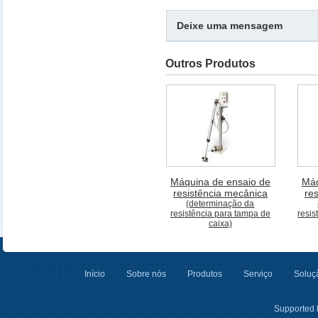
Deixe uma mensagem
Outros Produtos
Máquina de ensaio de
Máq
resistência mecânica
re
(determinação da
resistência para tampa de
resis
caixa)
Início
Sobre nós
Produtos
Serviço
Soluçã
Supported 