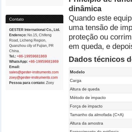
dinâmica
Quando este equipa
Contato
uma tensão de impa
GESTER International Co., Ltd.
proteção ou corri
Endereço:
No.15, Chifeng
Road, Licheng Region,
em queda, e depois
Quanzhou city of Fujian, PR
China.
Tel.:
+86-19959681869
Dados técnicos d
WhatsApp:
+86-19959681869
Email:
Modelo
sales@gester-instruments.com
zoey@gester-instruments.com
Carga
Pessoa para contato:
Zoey
Altura de queda
Método de impacto
Força de impacto
Tamanho da almofada (C×A)
Altura da amostra
Fornecimento de potência