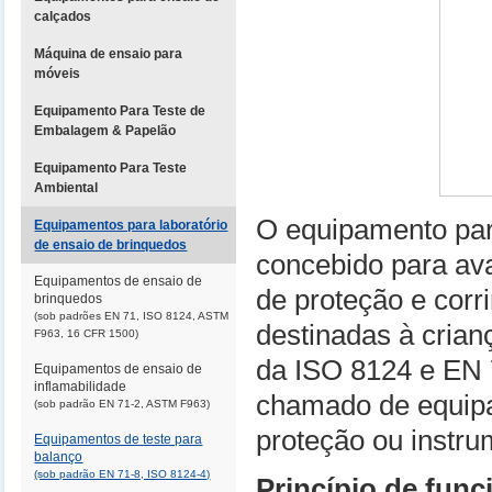
calçados
Máquina de ensaio para
móveis
Equipamento Para Teste de
Embalagem & Papelão
Equipamento Para Teste
Ambiental
O equipamento para
Equipamentos para laboratório
de ensaio de brinquedos
concebido para ava
Equipamentos de ensaio de
de proteção e cor
brinquedos
(sob padrões EN 71, ISO 8124, ASTM
destinadas à crian
F963, 16 CFR 1500)
da ISO 8124 e EN 
Equipamentos de ensaio de
inflamabilidade
chamado de equipa
(sob padrão EN 71-2, ASTM F963)
proteção ou instru
Equipamentos de teste para
balanço
(sob padrão EN 71-8, ISO 8124-4)
Princípio de fun