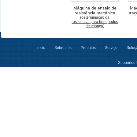
Máquina de ensaio de
Máq
resistência mecânica
tra
(determinação da
resistência para brinquedos
de criança)
Início
Sobre nós
Produtos
Serviço
Soluçã
Supported 