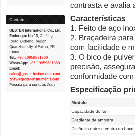
contrasta e avalia
Características
Contato
1. Feito de aço ino
GESTER International Co., Ltd.
2. Braçadeira para
Endereço:
No.15, Chifeng
Road, Licheng Region,
com facilidade e m
Quanzhou city of Fujian, PR
China.
3. O bico de pulve
Tel.:
+86-19959681869
WhatsApp:
+86-19959681869
precisão, assegura
Email:
sales@gester-instruments.com
conformidade com 
zoey@gester-instruments.com
Pessoa para contato:
Zoey
Especificação pri
Modelo
Capacidade do funil
Gradiente de amostra
Distância entre o centro do boca