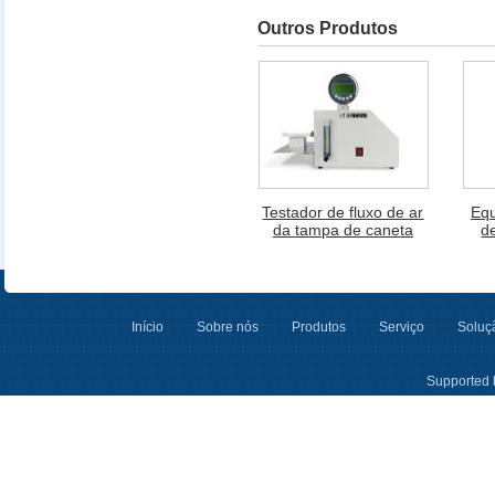
Outros Produtos
Testador de fluxo de ar
Equ
da tampa de caneta
d
Início
Sobre nós
Produtos
Serviço
Soluçã
Supported 