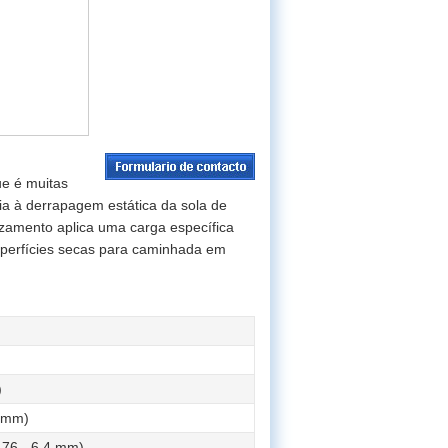
e é muitas
ia à derrapagem estática da sola de
lizamento aplica uma carga específica
 superfícies secas para caminhada em
)
5 mm)
 - 76 - 6.4 mm)