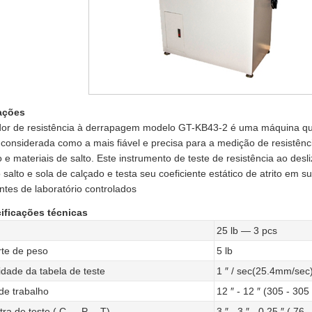
ações
dor de resistência à derrapagem modelo GT-KB43-2 é uma máquina qu
considerada como a mais fiável e precisa para a medição de resistênc
 e materiais de salto. Este instrumento de teste de resistência ao des
 salto e sola de calçado e testa seu coeficiente estático de atrito em
tes de laboratório controlados
ificações técnicas
25 lb — 3 pcs
te de peso
5 lb
idade da tabela de teste
1 ″ / sec(25.4mm/sec
de trabalho
12 ″ - 12 ″ (305 - 30
ra de teste ( C — P —T)
3 ″ - 3 ″ - 0.25 ″ ( 76