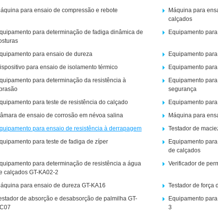
áquina para ensaio de compressão e rebote
Máquina para ensai
calçados
quipamento para determinação de fadiga dinâmica de
Equipamento para 
osturas
quipamento para ensaio de dureza
Equipamento para 
ispositivo para ensaio de isolamento térmico
Equipamento para 
quipamento para determinação da resistência à
Equipamento para 
brasão
segurança
quipamento para teste de resistência do calçado
Equipamento para e
âmara de ensaio de corrosão em névoa salina
Máquina para ensai
quipamento para ensaio de resistência à derrapagem
Testador de maciez
quipamento para teste de fadiga de zíper
Equipamento para 
de calçados
quipamento para determinação de resistência a água
Verificador de pe
e calçados GT-KA02-2
áquina para ensaio de dureza GT-KA16
Testador de força
estador de absorção e desabsorção de palmilha GT-
Equipamento para 
C07
3