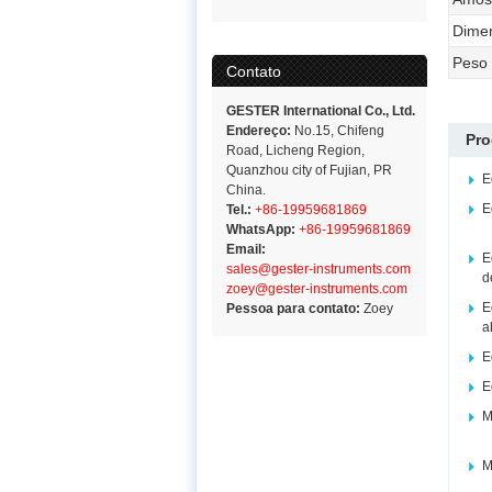
Dimen
Peso
Contato
GESTER International Co., Ltd.
Endereço:
No.15, Chifeng
Pro
Road, Licheng Region,
Quanzhou city of Fujian, PR
E
China.
E
Tel.:
+86-19959681869
WhatsApp:
+86-19959681869
Email:
E
sales@gester-instruments.com
d
zoey@gester-instruments.com
E
Pessoa para contato:
Zoey
a
E
E
M
M