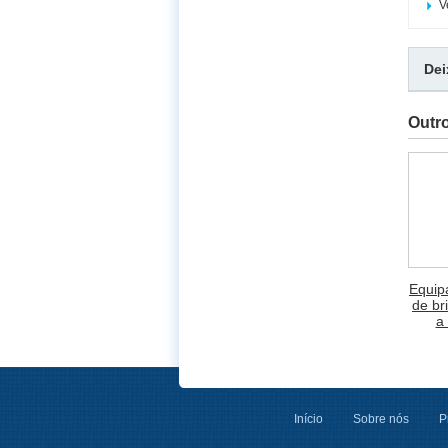
V
De
Outr
Equip
de br
a
Início
Sobre nós
P