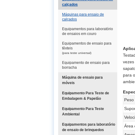
calçados
Máquinas para ensaio de
calçados
Equipamentos para laboratório
de ensaios em couro
Equipamentos de ensaio para
têxteis
Aplic
(para teste universal)
Testa
vezes 
Equipamento de ensaio para
borracha
sapato
para o
Máquina de ensaio para
ambien
móveis
Espec
Equipamento Para Teste de
Embalagem & Papelão
Peso
Supor
Equipamento Para Teste
Ambiental
Veloc
Equipamentos para laboratório
Área 
de ensaio de brinquedos
Amost