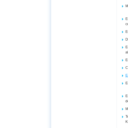
M
E
c
E
D
E
a
E
C
E
E
E
d
M
T
K