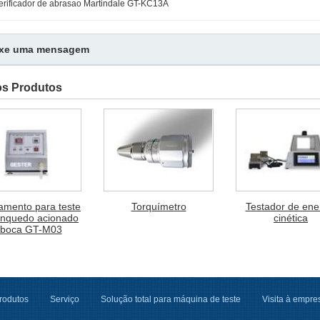
erificador de abrasao Martindale GT-KC13A
ixe uma mensagem
os Produtos
amento para teste
Torquímetro
Testador de ene
inquedo acionado
cinética
 boca GT-M03
rodutos
Serviço
Solução total para máquina de teste
Visita à empre