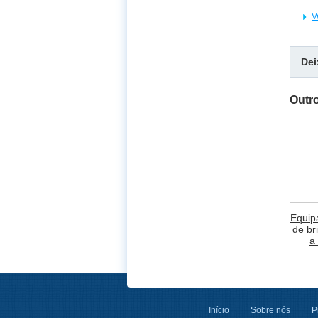
V
De
Outr
Equip
de br
a
Início
Sobre nós
P