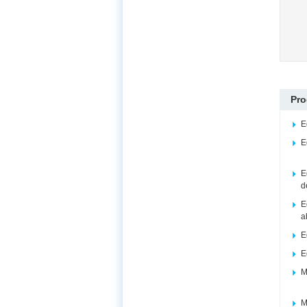
Pro
E
E
E
d
E
a
E
E
M
M