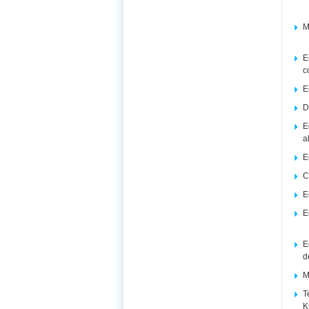
M
E
c
E
D
E
a
E
C
E
E
E
d
M
T
K