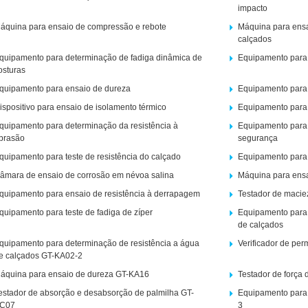
impacto
áquina para ensaio de compressão e rebote
Máquina para ensai
calçados
quipamento para determinação de fadiga dinâmica de
Equipamento para 
osturas
quipamento para ensaio de dureza
Equipamento para 
ispositivo para ensaio de isolamento térmico
Equipamento para 
quipamento para determinação da resistência à
Equipamento para 
brasão
segurança
quipamento para teste de resistência do calçado
Equipamento para e
âmara de ensaio de corrosão em névoa salina
Máquina para ensai
quipamento para ensaio de resistência à derrapagem
Testador de maciez
quipamento para teste de fadiga de zíper
Equipamento para 
de calçados
quipamento para determinação de resistência a água
Verificador de pe
e calçados GT-KA02-2
áquina para ensaio de dureza GT-KA16
Testador de força
estador de absorção e desabsorção de palmilha GT-
Equipamento para 
C07
3