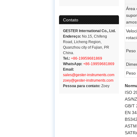
Área 
supor
Contato
amos
Veloc
GESTER International Co., Ltd.
Endereço:
No.15, Chifeng
rotac
Road, Licheng Region,
Quanzhou city of Fujian, PR
Peso 
China.
Tel.:
+86-19959681869
WhatsApp:
+86-19959681869
Dime
Email:
Peso
sales@gester-instruments.com
zoey@gester-instruments.com
Norm
Pessoa para contato:
Zoey
ISO 2
AS/NZ
GB/T 
EN 34
BS342
ASTM
SATR