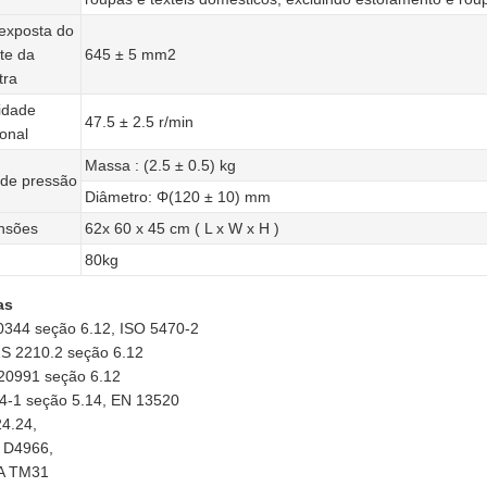
exposta do
te da
645 ± 5 mm2
tra
idade
47.5 ± 2.5 r/min
ional
Massa : (2.5 ± 0.5) kg
de pressão
Diâmetro: Φ(120 ± 10) mm
nsões
62x 60 x 45 cm ( L x W x H )
80kg
as
0344 seção 6.12, ISO 5470-2
S 2210.2 seção 6.12
20991 seção 6.12
4-1 seção 5.14, EN 13520
4.24,
 D4966,
A TM31