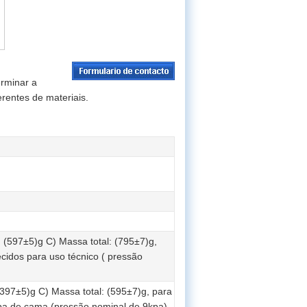
erminar a
erentes de materiais.
 (597±5)g C) Massa total: (795±7)g,
cidos para uso técnico ( pressão
397±5)g C) Massa total: (595±7)g, para
upa de cama (pressão nominal de 9kpa)