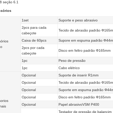
8 seção 6.1
sórios
1set
Suporte e peso abrasivo
2pcs para cada
Tecido de abrasão padrão Φ165
cabeçote
Caixa de 60pcs
Supore em espuma padrão Φ44
órios
ão
2pcs por cada
Disco em feltro padrão Φ165mm
cabeçote
1pc
Peso de pressão
1pc
Cabo elétrico
Opcional
Suporte de inserir R1mm
Opcional
Tecido de abrasão padrão Φ165
Opcional
Suporte em espuma padrão Φ4
Opcional
Disco em feltro padrão Φ165mm
orios
Opcional
Papel abrasivoVSM P400
nais
Testador de pressão de balancim