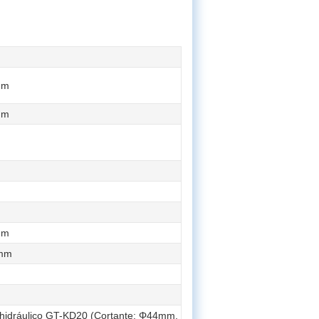
mm
mm
mm
4mm
 hidráulico GT-KD20 (Cortante: Φ44mm,