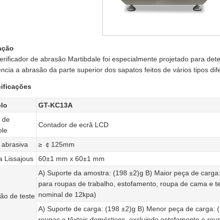
ação
erificador de abrasão Martibdale foi especialmente projetado para det
ência a abrasão da parte superior dos sapatos feitos de vários tipos dif
ificações
lo
GT-KC13A
 de
Contador de ecrã LCD
ole
 abrasiva
≥ ￠125mm
a Lissajous
60±1 mm x 60±1 mm
A) Suporte da amostra: (198 ±2)g B) Maior peça de carga:
para roupas de trabalho, estofamento, roupa de cama e te
nominal de 12kpa)
ão de teste
A) Suporte de carga: (198 ±2)g B) Menor peça de carga: (
roupas e têxteis domésticos, excluindo estofamento e ro