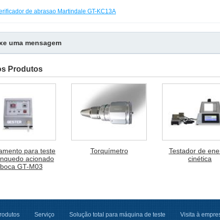
erificador de abrasao Martindale GT-KC13A
ixe uma mensagem
os Produtos
amento para teste
Torquímetro
Testador de ene
inquedo acionado
cinética
 boca GT-M03
rodutos
Serviço
Solução total para máquina de teste
Visita à empre