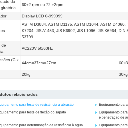
idade da
60±2 rpm ou 72 ±2rpm
giratória
ador
Display LCD 0-999999
ASTM D3884, ASTM D1175, ASTM D1044, ASTM D4060, TA
ões
K7204, JIS A1453, JIS K6902, JIS L1096, JIS K6964, DIN
53799
 de
AC220V 50/60Hz
ia
nsões (C x
44cm×37cm×27cm
60×
20kg
30kg
dutos relacionados
quipamento para teste de resistência à abrasão
Equipamento para t
quipamento para teste de flexão do sapato
Equipamento para 
e penetração de á
quipamento para determinação da resistência à água
Equipamento para t