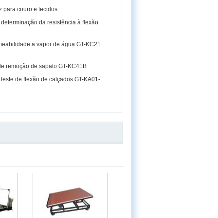
 para couro e tecidos
determinação da resistência à flexão
rmeabilidade a vapor de água GT-KC21
 de remoção de sapato GT-KC41B
teste de flexão de calçados GT-KA01-