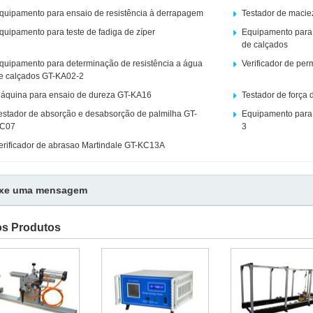
quipamento para ensaio de resistência à derrapagem
Testador de maciez
quipamento para teste de fadiga de zíper
Equipamento para 
de calçados
quipamento para determinação de resistência a água
Verificador de pe
e calçados GT-KA02-2
áquina para ensaio de dureza GT-KA16
Testador de força
estador de absorção e desabsorção de palmilha GT-
Equipamento para 
C07
3
erificador de abrasao Martindale GT-KC13A
ixe uma mensagem
os Produtos