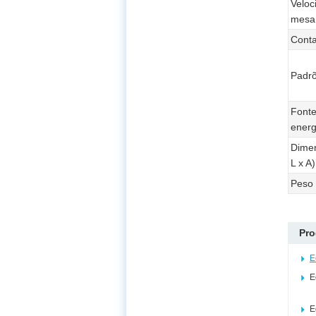
Veloc
mesa 
Cont
Padr
Fonte
energ
Dime
L x A)
Peso
Pro
E
E
E