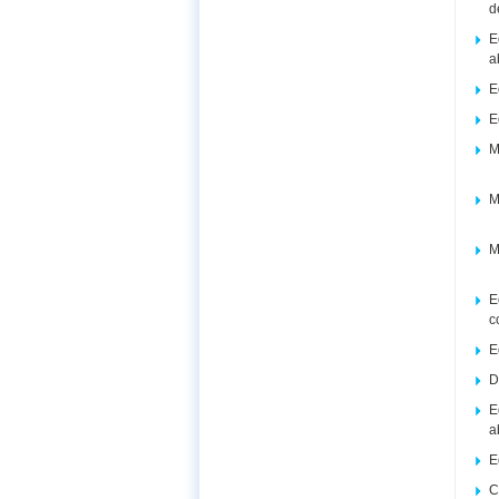
d
E
a
E
E
M
M
M
E
c
E
D
E
a
E
C