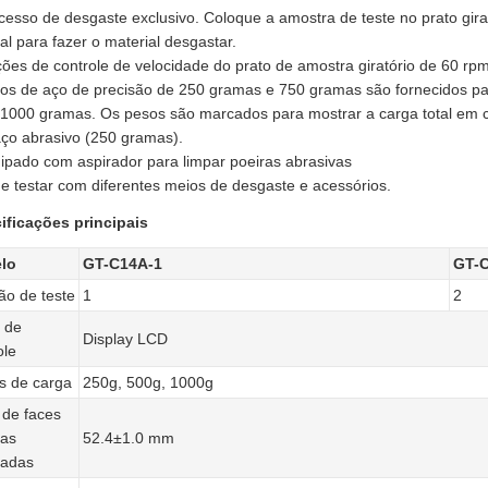
cesso de desgaste exclusivo. Coloque a amostra de teste no prato gira
al para fazer o material desgastar.
ões de controle de velocidade do prato de amostra giratório de 60 rp
sos de aço de precisão de 250 gramas e 750 gramas são fornecidos pa
 1000 gramas. Os pesos são marcados para mostrar a carga total em c
aço abrasivo (250 gramas).
ipado com aspirador para limpar poeiras abrasivas
e testar com diferentes meios de desgaste e acessórios.
ificações principais
lo
GT-C14A-1
GT-
ão de teste
1
2
 de
Display LCD
ole
os de carga
250g, 500g, 1000g
de faces
nas
52.4±1.0 mm
radas