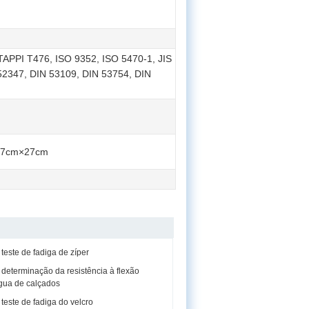
PPI T476, ISO 9352, ISO 5470-1, JIS
 52347, DIN 53109, DIN 53754, DIN
37cm×27cm
este de fadiga de zíper
determinação da resistência à flexão
gua de calçados
este de fadiga do velcro