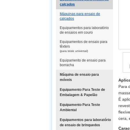
calçados
Máquinas para ensaio de
calçados
Equipamentos para laboratório
de ensaios em couro
Equipamentos de ensaio para
têxteis
(para teste universal)
Equipamento de ensaio para
borracha
Máquina de ensaio para
móveis
Aplic
Para d
Equipamento Para Teste de
massa,
Embalagem & Papelão
É apli
Equipamento Para Teste
revest
Ambiental
flexív
cera, 
Equipamentos para laboratório
de ensaio de brinquedos
Carac