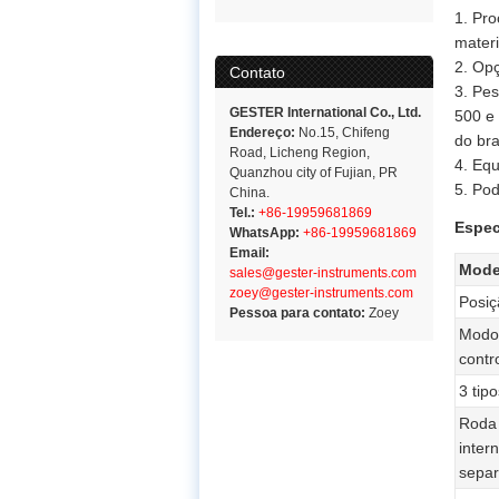
1. Pro
materi
2. Opç
Contato
3. Pe
GESTER International Co., Ltd.
500 e
Endereço:
No.15, Chifeng
do br
Road, Licheng Region,
4. Equ
Quanzhou city of Fujian, PR
5. Pod
China.
Tel.:
+86-19959681869
Espec
WhatsApp:
+86-19959681869
Email:
Mode
sales@gester-instruments.com
zoey@gester-instruments.com
Posiç
Pessoa para contato:
Zoey
Modo
contr
3 tip
Roda 
inter
sepa