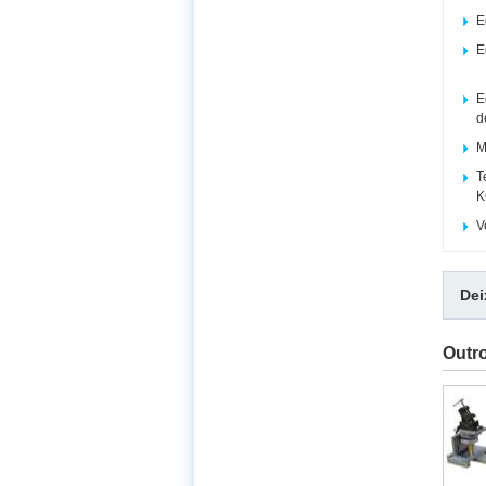
E
E
E
d
M
T
K
V
De
Outr