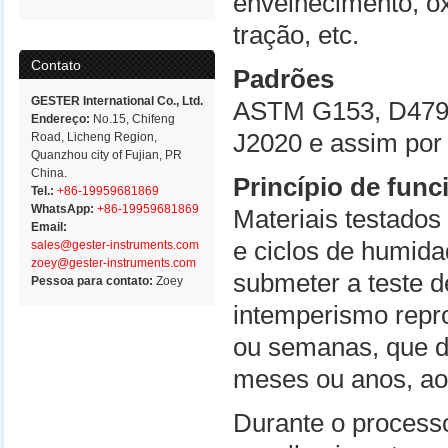
envelhecimento, ox
tração, etc.
Contato
Padrões
GESTER International Co., Ltd.
ASTM G153, D4799
Endereço:
No.15, Chifeng
J2020 e assim por 
Road, Licheng Region,
Quanzhou city of Fujian, PR
China.
Princípio de fun
Tel.:
+86-19959681869
WhatsApp:
+86-19959681869
Materiais testado
Email:
e ciclos de humid
sales@gester-instruments.com
zoey@gester-instruments.com
submeter a teste d
Pessoa para contato:
Zoey
intemperismo repro
ou semanas, que d
meses ou anos, ao 
Durante o process