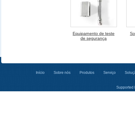
Equipamento de teste
So
de segurança
Início
Sobre nós
Produtos
Serviço
Soluçã
Supported 