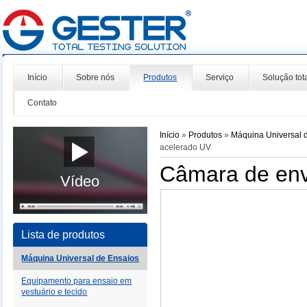
Início
Sobre nós
Produtos
Serviço
Solução tot
Contato
Início
»
Produtos
»
Máquina Universal 
acelerado UV
Câmara de env
Vídeo
Lista de produtos
Máquina Universal de Ensaios
Equipamento para ensaio em
vestuário e tecido