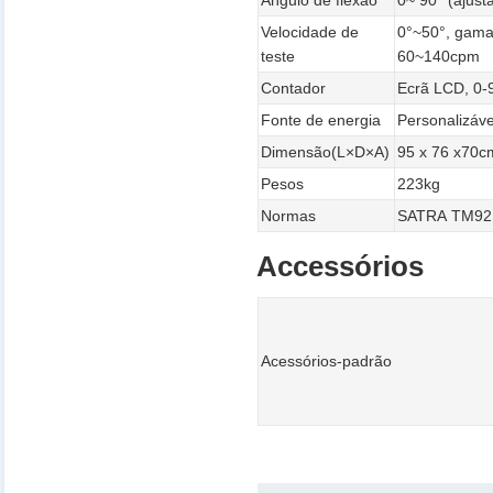
Ângulo de flexão
0~ 90° (ajust
Velocidade de
0°~50°, gama
teste
60~140cpm
Contador
Ecrã LCD, 0-9
Fonte de energia
Personalizáve
Dimensão(L×D×A)
95 x 76 x70c
Pesos
223kg
Normas
SATRA TM92
Accessórios
Acessórios-padrão