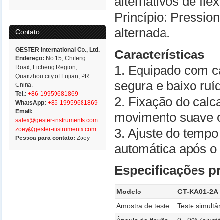
alternativos de fle
Princípio: Pressio
alternada.
Contato
GESTER International Co., Ltd.
Características
Endereço:
No.15, Chifeng
1. Equipado com ca
Road, Licheng Region,
Quanzhou city of Fujian, PR
segura e baixo ruí
China.
Tel.:
+86-19959681869
2. Fixação do calc
WhatsApp:
+86-19959681869
Email:
movimento suave c
sales@gester-instruments.com
zoey@gester-instruments.com
3. Ajuste do temp
Pessoa para contato:
Zoey
automática após o 
Especificações pr
Modelo
GT-KA01-2A
Amostra de teste
Teste simult