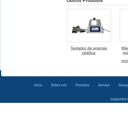
Outros Produtos
Testador de energia
Máq
cinética
re
resi
Início
Sobre nós
Produtos
Serviço
Soluçã
Supported 