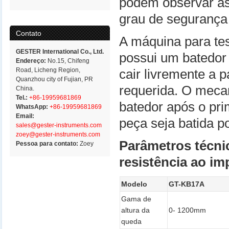
podem observar as 
grau de segurança
Contato
A máquina para te
GESTER International Co., Ltd.
possui um batedor
Endereço:
No.15, Chifeng
Road, Licheng Region,
cair livremente a 
Quanzhou city of Fujian, PR
requerida. O meca
China.
Tel.:
+86-19959681869
batedor após o pri
WhatsApp:
+86-19959681869
Email:
peça seja batida 
sales@gester-instruments.com
zoey@gester-instruments.com
Parâmetros técni
Pessoa para contato:
Zoey
resistência ao im
Modelo
GT-KB17A
Gama de
altura da
0- 1200mm
queda