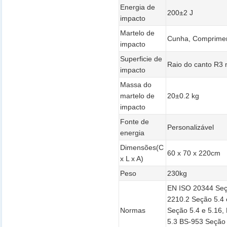
Energia de
200±2 J
impacto
Martelo de
Cunha, Comprime
impacto
Superficie de
Raio do canto R3
impacto
Massa do
martelo de
20±0.2 kg
impacto
Fonte de
Personalizável
energia
Dimensões(C
60 x 70 x 220cm
x L x A)
Peso
230kg
EN ISO 20344 Seç
2210.2 Seção 5.4
Normas
Seção 5.4 e 5.16
5.3 BS-953 Seção