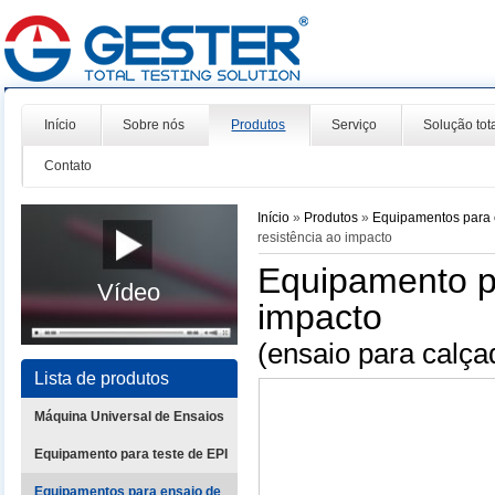
Início
Sobre nós
Produtos
Serviço
Solução tot
Contato
Início
»
Produtos
»
Equipamentos para 
resistência ao impacto
Equipamento p
Vídeo
impacto
(ensaio para calç
Lista de produtos
Máquina Universal de Ensaios
Equipamento para teste de EPI
Equipamentos para ensaio de