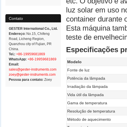
etc. O objetivo é a
luz solar em uso n
container durante o
Contato
Esta máquina tam
GESTER International Co., Ltd.
Endereço:
No.15, Chifeng
teste de envelheci
Road, Licheng Region,
Quanzhou city of Fujian, PR
Especificações pr
China.
Tel.:
+86-19959681869
WhatsApp:
+86-19959681869
Modelo
Email:
sales@gester-instruments.com
Fonte de luz
zoey@gester-instruments.com
Potência da lâmpada
Pessoa para contato:
Zoey
Irradiação da lâmpada
Vida útil da lâmpada
Gama de temperatura
Resolução de temperatura
Método de aquecimento