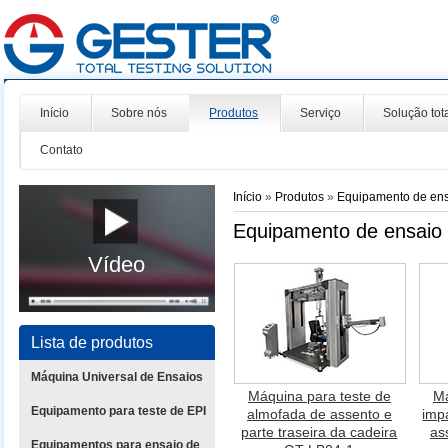
Início
Sobre nós
Produtos
Serviço
Solução tot
Contato
Início
»
Produtos
»
Equipamento de ens
Equipamento de ensaio 
Vídeo
Lista de produtos
Máquina Universal de Ensaios
Máquina para teste de
Má
Equipamento para teste de EPI
almofada de assento e
imp
parte traseira da cadeira
as
Equipamentos para ensaio de