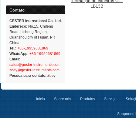
inclinação de cadeiras GT-
LB13B
Contato
GESTER International Co., Ltd.
Endereço:
No.15, Chifeng
Road, Licheng Region,
Quanzhou city of Fujian, PR
China.
Tel.:
+86-19959681869
WhatsApp:
+86-19959681869
Email:
sales@gester-instruments.com
zoey@gester-instruments.com
Pessoa para contato:
Zoey
Início
Sobre nós
Produtos
Serviço
Soluçã
Supported 