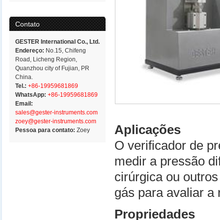
Contato
GESTER International Co., Ltd.
Endereço:
No.15, Chifeng
Road, Licheng Region,
Quanzhou city of Fujian, PR
China.
Tel.:
+86-19959681869
WhatsApp:
+86-19959681869
Email:
sales@gester-instruments.com
zoey@gester-instruments.com
Aplicações
Pessoa para contato:
Zoey
O verificador de p
medir a pressão d
cirúrgica ou outro
gás para avaliar a 
Propriedades