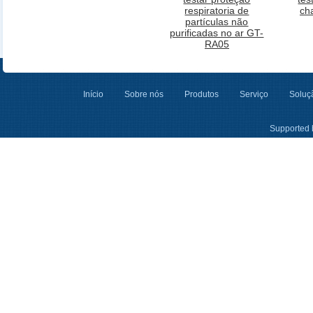
respiratoria de
ch
partículas não
purificadas no ar GT-
RA05
Início
Sobre nós
Produtos
Serviço
Soluçã
Supported 