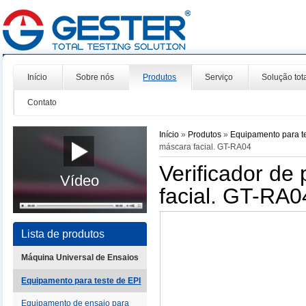
Início
Sobre nós
Produtos
Serviço
Solução tot
Contato
Início
»
Produtos
»
Equipamento para t
máscara facial. GT-RA04
Verificador de
Vídeo
facial. GT-RA0
Lista de produtos
Máquina Universal de Ensaios
Equipamento para teste de EPI
Equipamento de ensaio para