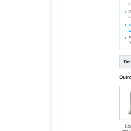
m
V
r
E
p
E
R
De
Outr
Eq
testa