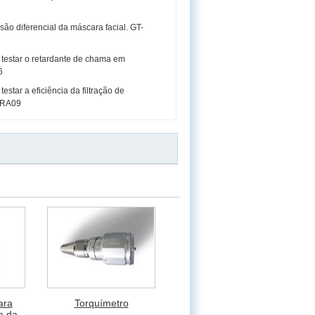
são diferencial da máscara facial. GT-
testar o retardante de chama em
6
star a eficiência da filtração de
-RA09
ara
Torquímetro
ia da