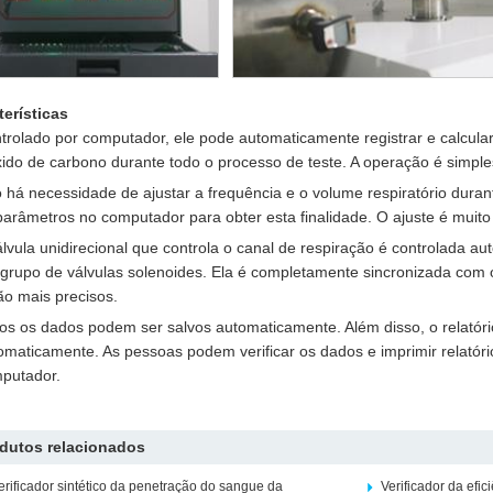
terísticas
trolado por computador, ele pode automaticamente registrar e calcul
xido de carbono durante todo o processo de teste. A operação é simples 
 há necessidade de ajustar a frequência e o volume respiratório duran
parâmetros no computador para obter esta finalidade. O ajuste é muito
álvula unidirecional que controla o canal de respiração é controlada a
grupo de válvulas solenoides. Ela é completamente sincronizada com o 
ão mais precisos.
os os dados podem ser salvos automaticamente. Além disso, o relatóri
omaticamente. As pessoas podem verificar os dados e imprimir relatór
putador.
dutos relacionados
erificador sintético da penetração do sangue da
Verificador da efic