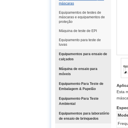
máscaras
Equipamentos de testes de
máscaras e equipamentos de
proteção
Máquina de teste de EPI
Equipamento para teste de
luvas
Equipamentos para ensaio de
calçados
Máquina de ensaio para
móveis
Equipamento Para Teste de
Aplic
Embalagem & Papelão
Esta m
máscar
Equipamento Para Teste
Ambiental
Espec
Equipamentos para laboratório
Mode
de ensaio de brinquedos
Frequ