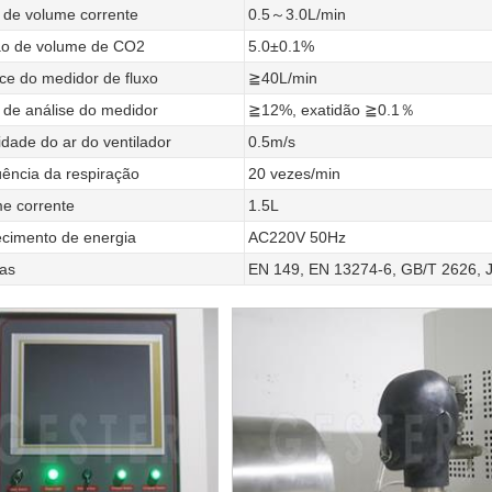
 de volume corrente
0.5～3.0L/min
ão de volume de CO2
5.0±0.1%
ce do medidor de fluxo
≧40L/min
 de análise do medidor
≧12%, exatidão ≧0.1％
idade do ar do ventilador
0.5m/s
ência da respiração
20 vezes/min
e corrente
1.5L
cimento de energia
AC220V 50Hz
as
EN 149, EN 13274-6, GB/T 2626, J