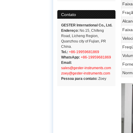
Faixa
Fraç
Contato
Alcan
GESTER International Co., Ltd.
Faixa
Endereço:
No.15, Chifeng
Road, Licheng Region,
Veloc
Quanzhou city of Fujian, PR
China.
Freqü
Tel.:
+86-19959681869
Volum
WhatsApp:
+86-19959681869
Email:
Forne
sales@gester-instruments.com
Norm
zoey@gester-instruments.com
Pessoa para contato:
Zoey