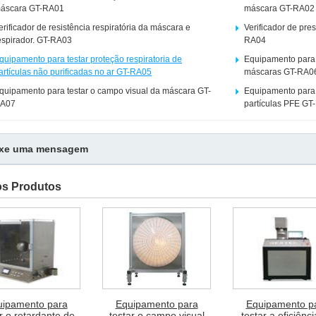
áscara GT-RA01
máscara GT-RA02
erificador de resistência respiratória da máscara e
Verificador de pres
espirador. GT-RA03
RA04
quipamento para testar proteção respiratoria de
Equipamento para 
artículas não purificadas no ar GT-RA05
máscaras GT-RA0
quipamento para testar o campo visual da máscara GT-
Equipamento para te
A07
partículas PFE GT
ixe uma mensagem
os Produtos
uipamento para
Equipamento para
Equipamento p
r o retardante de
testar o campo visual
testar a eficiênc