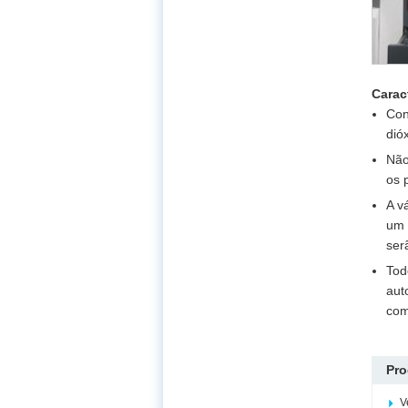
Carac
Con
dió
Não
os 
A v
um 
ser
Tod
aut
com
Pro
V