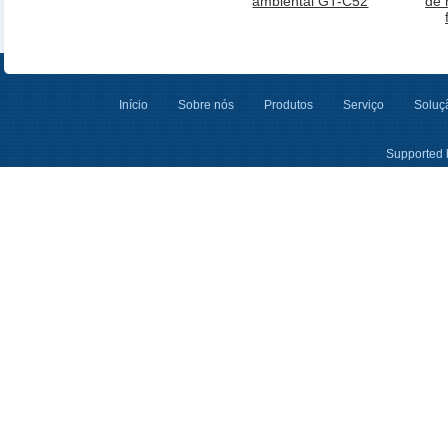
ambiental GT-C52
de 
Início
Sobre nós
Produtos
Serviço
Soluçã
Supported 