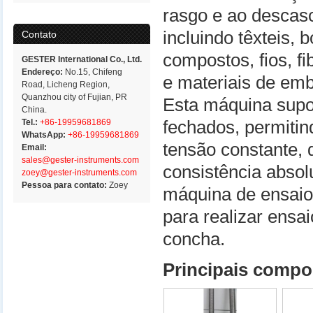
rasgo e ao descasc
incluindo têxteis, 
Contato
compostos, fios, fi
GESTER International Co., Ltd.
Endereço:
No.15, Chifeng
e materiais de em
Road, Licheng Region,
Quanzhou city of Fujian, PR
Esta máquina supor
China.
Tel.:
+86-19959681869
fechados, permitin
WhatsApp:
+86-19959681869
tensão constante,
Email:
sales@gester-instruments.com
consistência absolu
zoey@gester-instruments.com
Pessoa para contato:
Zoey
máquina de ensaio
para realizar ens
concha.
Principais comp