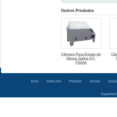
Outros Produtos
Câmara Para Ensaio de
Câ
Névoa Salina GT-
F50AA
Início
Sobre nós
Produtos
Serviço
Soluçã
Supported 