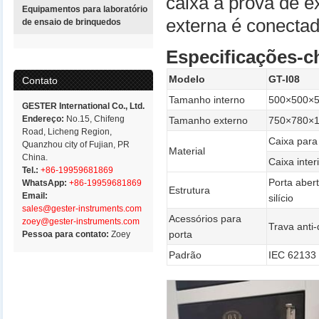
caixa à prova de e
Equipamentos para laboratório
externa é conectad
de ensaio de brinquedos
Especificações-c
Modelo
GT-I08
Contato
Tamanho interno
500×500×5
GESTER International Co., Ltd.
Endereço:
No.15, Chifeng
Tamanho externo
750×780×
Road, Licheng Region,
Caixa para
Quanzhou city of Fujian, PR
Material
China.
Caixa inte
Tel.:
+86-19959681869
Porta aber
WhatsApp:
+86-19959681869
Estrutura
Email:
silício
sales@gester-instruments.com
Acessórios para
zoey@gester-instruments.com
Trava anti-
porta
Pessoa para contato:
Zoey
Padrão
IEC 62133 