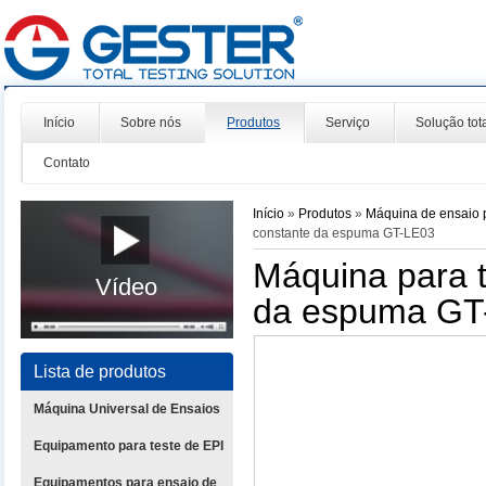
Início
Sobre nós
Produtos
Serviço
Solução tot
Contato
Início
»
Produtos
»
Máquina de ensaio 
constante da espuma GT-LE03
Máquina para t
Vídeo
da espuma GT
Lista de produtos
Máquina Universal de Ensaios
Equipamento para teste de EPI
Equipamentos para ensaio de