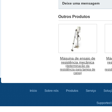
Deixe uma mensagem
Outros Produtos
Máquina de ensaio de
Máq
resistência mecânica
re
(determinação da
resistência para tampa de
resis
caixa)
Início
Sobre nós
Produtos
Serviço
Soluçã
Supported 