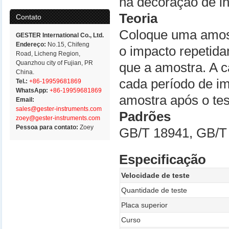
na decoração de in
Teoria
Contato
Coloque uma amost
GESTER International Co., Ltd.
Endereço:
No.15, Chifeng
o impacto repetid
Road, Licheng Region,
Quanzhou city of Fujian, PR
que a amostra. A 
China.
cada período de i
Tel.:
+86-19959681869
WhatsApp:
+86-19959681869
amostra após o te
Email:
sales@gester-instruments.com
Padrões
zoey@gester-instruments.com
Pessoa para contato:
Zoey
GB/T 18941, GB/T
Especificação
Velocidade de teste
Quantidade de teste
Placa superior
Curso