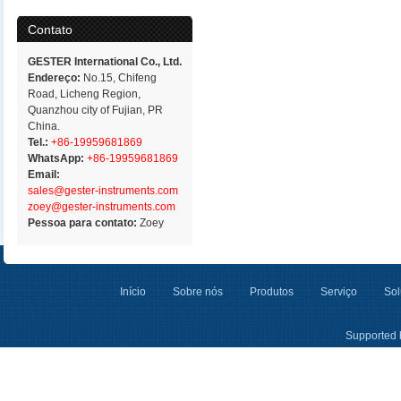
Contato
GESTER International Co., Ltd.
Endereço:
No.15, Chifeng
Road, Licheng Region,
Quanzhou city of Fujian, PR
China.
Tel.:
+86-19959681869
WhatsApp:
+86-19959681869
Email:
sales@gester-instruments.com
zoey@gester-instruments.com
Pessoa para contato:
Zoey
Início
Sobre nós
Produtos
Serviço
Sol
Supported 