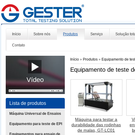
Início
Sobre nós
Produtos
Serviço
Solução tot
Contato
Início
»
Produtos
»
Equipamento de tes
Equipamento de teste 
Vídeo
Lista de produtos
Máquina Universal de Ensaios
Máquina para testar a
V
Equipamento para teste de EPI
durabilidade das rodinhas
en
de malas, GT-LC01
b
Equipamentos para ensaio de