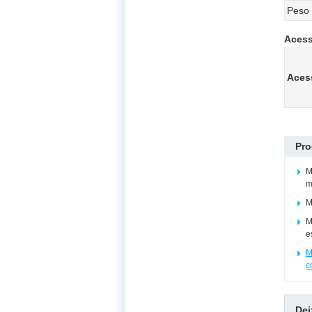
Peso 
Acess
Aces
Pro
M
m
M
M
e
M
c
De