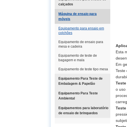
calçados
Máquina de ensaio para
móveis
Equipamento para ensaio em
colchões
Equipamento de ensaio para
Aplic
mesa e cadeira
Esta 
Equipamento de teste de
desen
bagagem e mala
Em ger
Equipamento de teste tipo mesa
Teste 
durabi
Equipamento Para Teste de
Teste
Embalagem & Papelão
o uso 
Equipamento Para Teste
proced
Ambiental
carre
Teste
Equipamentos para laboratório
de ensaio de brinquedos
press
subjet
Teste