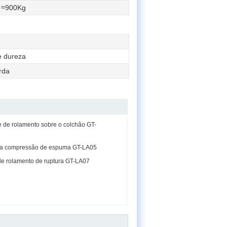
≈900Kg
e dureza
rda
e de rolamento sobre o colchão GT-
r a compressão de espuma GT-LA05
de rolamento de ruptura GT-LA07