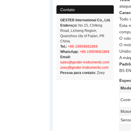
ataqu
Contato
Carac
Todo o
GESTER International Co., Ltd.
Esta m
Endereço:
No.15, Chifeng
Road, Licheng Region,
compu
Quanzhou city of Fujian, PR
O rolo
China.
O mot
Tel.:
+86-19959681869
Unido
WhatsApp:
+86-19959681869
Email:
A máq
sales@gester-instruments.com
Padrõ
zoey@gester-instruments.com
BS EN
Pessoa para contato:
Zoey
Espec
Mode
Contr
Moto
Senso