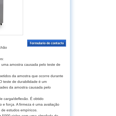
chão
es:
de uma amostra causada pelo teste de
petidos da amostra que ocorre durante
 O teste de durabilidade é um
edades da amostra causada pelo
e carga/deflexão. É obtido
 e força. A firmeza é uma avaliação
 de estudos empíricos.
r 5000 ciclos com uma almofada de