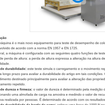
ação
máquina é o mais novo equipamento para teste de desempenho de col
volvido de acordo com a norma EN 1957 e EN 1725.
al, a máquina é configurada com as seguintes quatro funções de test
de perda de altura: a perda de altura expressa a alteração na altura 
lidade.
 de durabilidade:
este teste simula o carregamento e o movimento re
a longo prazo para avaliar a durabilidade do artigo em tais condições.
imento destinado principalmente para avaliar a alteração das propri
gamento repetido.
 de dureza e firmeza:
o valor de dureza é determinado pela medição d
ionando uma almofada de carga na amostra e medindo o valor de recuo
iva realizada por pessoas. É determinado de acordo com os resultados
 de durabilidade da borda da cama:
aplique uma força de 1000 N po