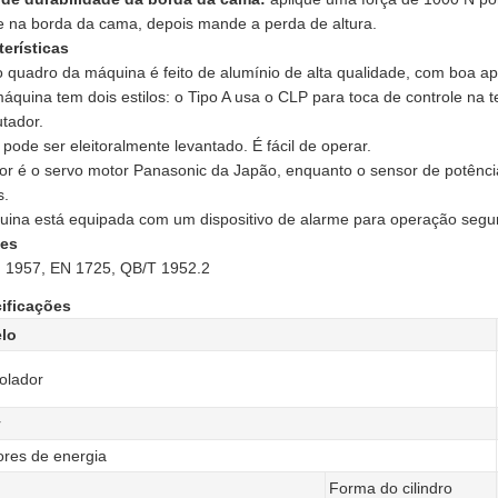
e na borda da cama, depois mande a perda de altura.
terísticas
 quadro da máquina é feito de alumínio de alta qualidade, com boa ap
áquina tem dois estilos: o Tipo A usa o CLP para toca de controle na te
tador.
 pode ser eleitoralmente levantado. É fácil de operar.
or é o servo motor Panasonic da Japão, enquanto o sensor de potênci
s.
uina está equipada com um dispositivo de alarme para operação segu
es
 1957, EN 1725, QB/T 1952.2
ificações
lo
olador
r
res de energia
Forma do cilindro