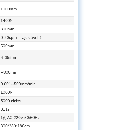
1000mm
1400N
300mm
0-20cpm （ajustável ）
500mm
￠355mm
R800mm
0.001--500mm/min
1000N
5000 ciclos
3±1s
1∮, AC 220V 50/60Hz
300*280*180cm