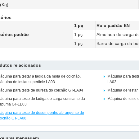
(Kg)
órios
1 pç
Rolo padrão EN
sórios padrão
1 pç
Almofada de carga d
1 pç
Barra de carga da bo
dutos relacionados
áquina para testar a fadiga da mola de colchão,
Máquina para test
áquina de testar superfície LA03
LA02
áquina para teste de dureza do colchão GT-LA04
Máquina de testa
áquina para teste de fadiga de carga constante da
Máquina de teste 
spuma GT-LE03
áquina para teste de desempenho abrangente do
olchão GT-LA08
ixe uma mensagem