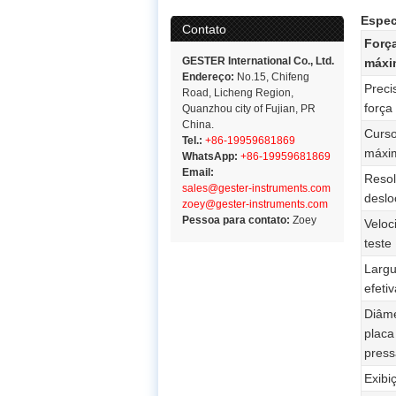
Espec
Contato
Forç
GESTER International Co., Ltd.
máxi
Endereço:
No.15, Chifeng
Preci
Road, Licheng Region,
força
Quanzhou city of Fujian, PR
China.
Curs
Tel.:
+86-19959681869
máxi
WhatsApp:
+86-19959681869
Email:
Reso
sales@gester-instruments.com
desl
zoey@gester-instruments.com
Pessoa para contato:
Zoey
Veloc
teste
Largu
efetiv
Diâme
placa
pres
Exibi