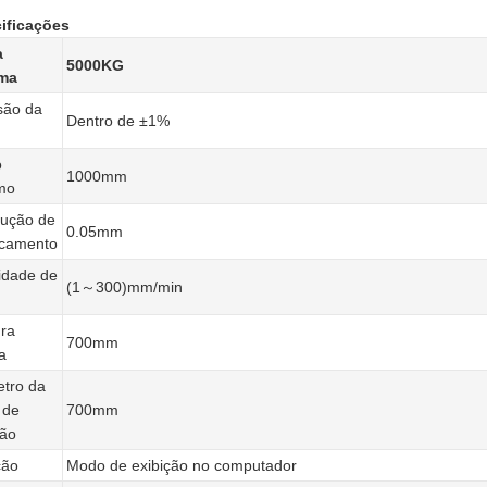
ificações
a
5000KG
ma
são da
Dentro de ±1%
o
1000mm
mo
lução de
0.05mm
ocamento
idade de
(1～300)mm/min
ra
700mm
a
tro da
 de
700mm
são
ção
Modo de exibição no computador