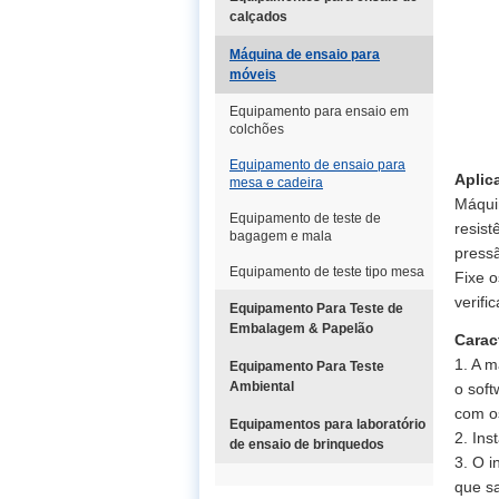
calçados
Máquina de ensaio para
móveis
Equipamento para ensaio em
colchões
Equipamento de ensaio para
Aplic
mesa e cadeira
Máquin
Equipamento de teste de
resist
bagagem e mala
pressã
Equipamento de teste tipo mesa
Fixe o
verifi
Equipamento Para Teste de
Embalagem & Papelão
Carac
1. A m
Equipamento Para Teste
Ambiental
o soft
com os
Equipamentos para laboratório
2. Ins
de ensaio de brinquedos
3. O i
que sa