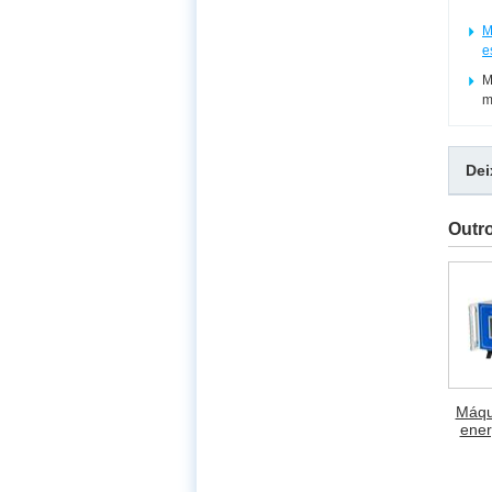
M
e
M
m
De
Outr
Máqu
ener