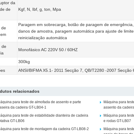
ruptor da
de de
Kgf, N, Ibf, g, ton, Mpa
Paragem em sobrecarga, botão de paragem de emergência,
 de
danos de amostra, paragem automática para ajuste de limite s
gem
reinicialização automática
 de
Monofásico AC 220V 50 / 60HZ
ia
300kg
ões
ANSI/BIFMA X5.1- 2011 Secção 7, QB/T2280 -2007 Secção 6
dutos relacionados
áquina para teste de almofada de assento e parte
Máquina para test
raseira da cadeira GT-LB04-1
assento da cadeir
áquina para teste de estabilidade dianteira de cadeira
Máquina para teste
otativa GT-LB06
e rodas GT-LB07
áquina para teste de montagem da cadeira GT-LB08-2
Máquina para teste