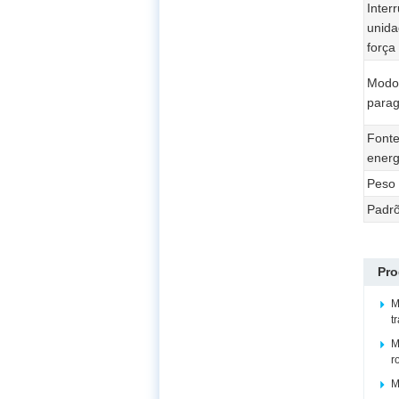
Inter
unida
força
Modo
para
Fonte
energ
Peso
Padr
Pro
M
t
M
r
M