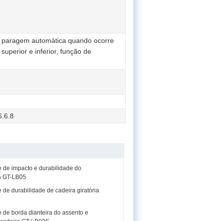
 paragem automática quando ocorre
uperior e inferior, função de
.6.8
e de impacto e durabilidade do
a GT-LB05
 de durabilidade de cadeira giratória
 de borda dianteira do assento e