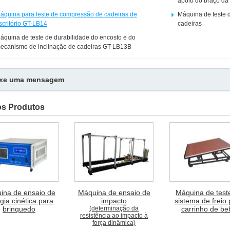
apoio do braço da
áquina para teste de compressão de cadeiras de
Máquina de teste 
scritório GT-LB14
cadeiras
áquina de teste de durabilidade do encosto e do
ecanismo de inclinação de cadeiras GT-LB13B
ixe uma mensagem
os Produtos
ina de ensaio de
Máquina de ensaio de
Máquina de test
gia cinética para
impacto
sistema de freio
brinquedo
(determinação da
carrinho de be
resistência ao impacto à
força dinâmica)