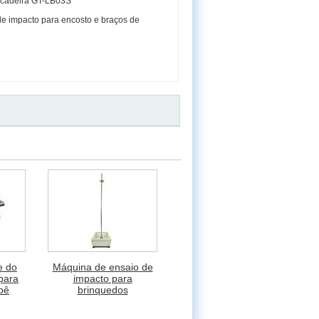
 cadeira GT-LB03S
de impacto para encosto e braços de
e do
Máquina de ensaio de
 para
impacto para
bê
brinquedos