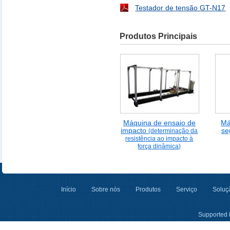
Testador de tensão GT-N17
Produtos Principais
Máquina de ensaio de
Má
impacto
se
(determinação da
resistência ao impacto à
força dinâmica)
Início
Sobre nós
Produtos
Serviço
Soluçã
Supported 