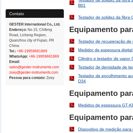
Testador de solidez da fibra 
B01
Contato
Testador de solidez da fibra
GESTER International Co., Ltd.
Equipamento para 
Endereço:
No.15, Chifeng
Road, Licheng Region,
Quanzhou city of Fujian, PR
Testador de recuperação de
China.
Medidor de espessura digita
Tel.:
+86-19959681869
WhatsApp:
+86-19959681869
Cilindro e testador de vapor
Email:
Testador de densidade de t
sales@gester-instruments.com
zoey@gester-instruments.com
Testador de encolhimento a
Pessoa para contato:
Zoey
D34
Equipamento para
Medidos de espessura GT-K
Equipamento para
Dispositivo de medição para