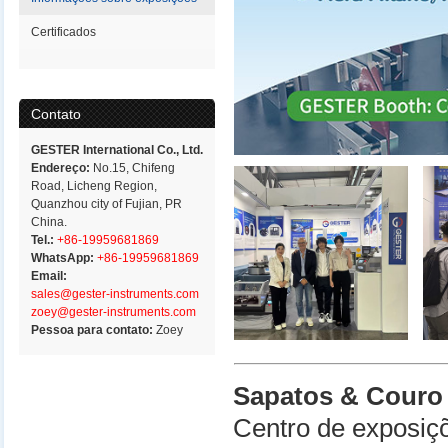
Certificados
Contato
GESTER International Co., Ltd.
Endereço:
No.15, Chifeng
Road, Licheng Region,
Quanzhou city of Fujian, PR
China.
Tel.:
+86-19959681869
WhatsApp:
+86-19959681869
Email:
sales@gester-instruments.com
zoey@gester-instruments.com
Pessoa para contato:
Zoey
Sapatos & Couro 
Centro de exposiç