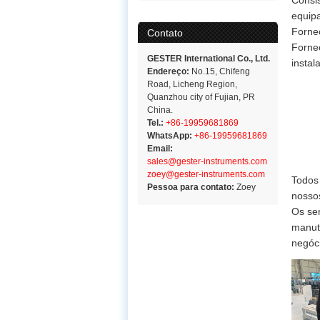
equipa
Fornec
Contato
Fornec
GESTER International Co., Ltd.
instal
Endereço:
No.15, Chifeng
Road, Licheng Region,
Quanzhou city of Fujian, PR
China.
Tel.:
+86-19959681869
WhatsApp:
+86-19959681869
Email:
sales@gester-instruments.com
zoey@gester-instruments.com
Todos 
Pessoa para contato:
Zoey
nossos
Os ser
manute
negóci