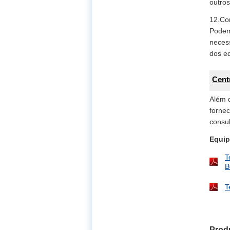
outros
12.Co
Podemo
neces
dos e
Cent
Além 
fornec
consu
Equip
T
B
T
Produ