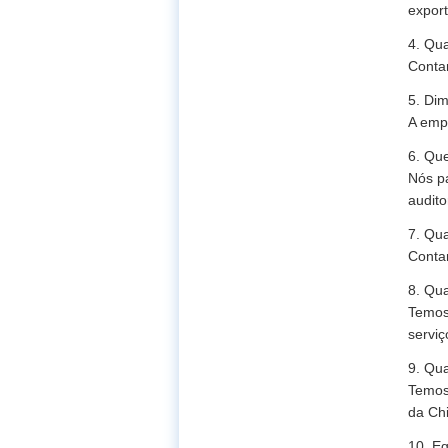
expor
4. Qu
Conta
5. Di
A emp
6. Que
Nós p
audito
7. Qu
Conta
8. Qu
Temos 
serviç
9. Qu
Temos
da Chi
10. E