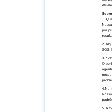
Atual
Sobre
1. Qu
Nossa
por pr
result
2. Alg
SGS, 
3. So
O perí
agent
nosso
probl
4.Nor
Nosso
padrõe
5. A f