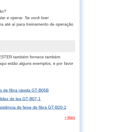
rão?
ar e operar. Se você tiver
a até aí para treinamento de operação
 GESTER também fornece também
Aqui estão alguns exemplos, e por favor
eo de fibra rápida GT-B05B
lidez de lea GT-B07-1
sistência de feixe de fibra GT-B20-2
+ Mais