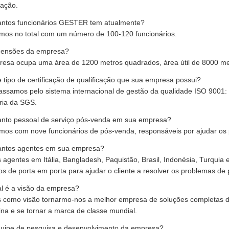
tação.
antos funcionários GESTER tem atualmente?
mos no total com um número de 100-120 funcionários.
mensões da empresa?
resa ocupa uma área de 1200 metros quadrados, área útil de 8000 me
 tipo de certificação de qualificação que sua empresa possui?
assamos pelo sistema internacional de gestão da qualidade ISO 9001:
ria da SGS.
anto pessoal de serviço pós-venda em sua empresa?
mos com nove funcionários de pós-venda, responsáveis por ajudar os 
antos agentes em sua empresa?
agentes em Itália, Bangladesh, Paquistão, Brasil, Indonésia, Turquia
os de porta em porta para ajudar o cliente a resolver os problemas de
al é a visão da empresa?
 como visão tornarmo-nos a melhor empresa de soluções completas de 
na e se tornar a marca de classe mundial.
quipe de pesquisa e desenvolvimento da empresa?