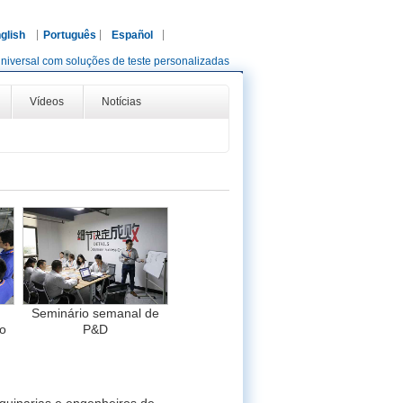
glish
Português
Español
niversal com soluções de teste personalizadas
Vídeos
Notícias
Seminário semanal de
ço
P&D
quinarias e engenheiros de