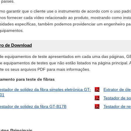
 países.
mo garantir que o cliente use o instrumento de acordo com o uso pad
s fornecer cada vídeo relacionado ao produto, mostrando como instal
sidades específicas, também podemos providenciar um engenheiro par
quipamentos.
ro de Download
de equipamentos de teste apresentados em cada uma das páginas,
e equipamentos de testes que não estão listados na página principal. 
lte os seus arquivos PDF para mais informações.
amento para teste de fibras
estador de solidez da fibra simples eletrónica GT-
Extrator de ól
01
Testador de so
estador de solidez da fibra GT-B17B
Testador de re
tos Principais