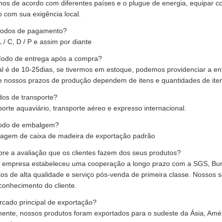
os de acordo com diferentes países e o plugue de energia, equipar c
 com sua exigência local.
todos de pagamento?
 L / C, D / P e assim por diante
ríodo de entrega após a compra?
l é de 10-25dias, se tivermos em estoque, podemos providenciar a ent
e nossos prazos de produção dependem de itens e quantidades de iten
dos de transporte?
orte aquaviário, transporte aéreo e expresso internacional.
odo de embalgem?
agem de caixa de madeira de exportação padrão
re a avaliação que os clientes fazem dos seus produtos?
 empresa estabeleceu uma cooperação a longo prazo com a SGS, Burea
os de alta qualidade e serviço pós-venda de primeira classe. Nossos s
conhecimento do cliente.
rcado principal de exportação?
ente, nossos produtos foram exportados para o sudeste da Ásia, Amér