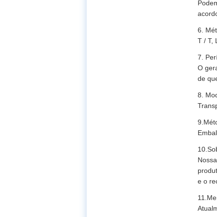
Podem
acordo
6. Mé
T / T,
7. Pe
O gera
de qu
8. Mo
Transp
9.Mét
Embal
10.Sob
Nossa
produt
e o re
11.Me
Atualm