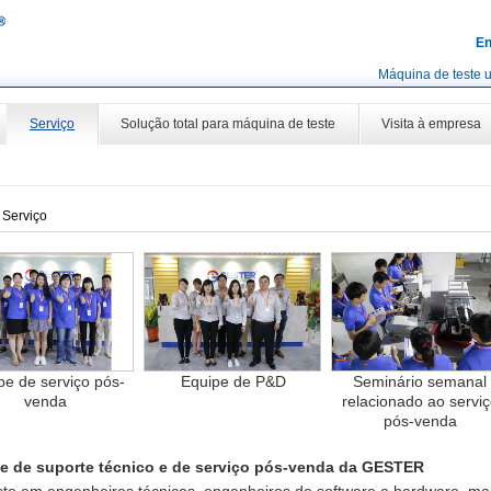
En
Máquina de teste u
Serviço
Solução total para máquina de teste
Visita à empresa
»
Serviço
pe de serviço pós-
Equipe de P&D
Seminário semanal
venda
relacionado ao servi
pós-venda
e de suporte técnico e de serviço pós-venda da GESTER
ste em engenheiros técnicos, engenheiros de software e hardware, ma