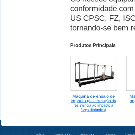
conformidade com
US CPSC, FZ, ISO
tornando-se bem r
Produtos Principais
Máquina de ensaio de
Má
impacto
se
(determinação da
resistência ao impacto à
força dinâmica)