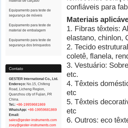
material de calçado
confiáveis para fab
Equipamento para teste de
segurança de móveis
Materiais aplicáv
Equipamento para teste de
1. Fibras têxteis: 
material de embalagem
elastano, chinlon, 
Equipamento para teste de
2. Tecido estrutura
segurança dos brinquedos
coletê, flanela, ren
3. Vestuário: Sobre
Contato
etc.
GESTER International Co., Ltd.
4. Têxteis domésti
Endereço:
No.15, Chifeng
Road, Licheng Region,
etc
Quanzhou city of Fujian, PR
China.
5. Têxteis decorat
Tel.:
+86-19959681869
etc
WhatsApp:
+86-19959681869
Email:
6. Outros: eco têxt
sales@gester-instruments.com
zoey@gester-instruments.com