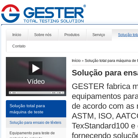
Início
Sobre nós
Produtos
Serviço
Solução tot
Contato
Início
»
Solução total para máquina de 
Solução para ensa
Vídeo
GESTER fabrica m
equipamentos para 
de acordo com as
Solução total para
máquina de teste
ASTM, ISO, AATCC
Solução para ensaio de têxteis
TexStandard100 e 
Equipamento para teste de
fornecendo soluçõe