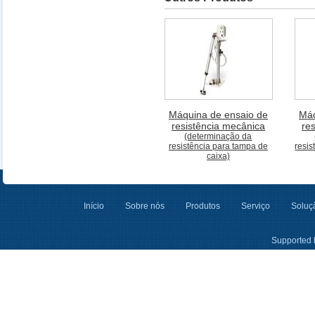
Máquina de ensaio de
Máq
resistência mecânica
re
(determinação da
resistência para tampa de
resis
caixa)
Início
Sobre nós
Produtos
Serviço
Soluçã
Supported 