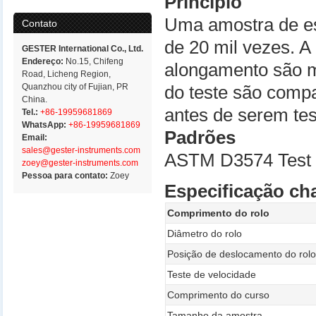
Princípio
Uma amostra de es
Contato
de 20 mil vezes. A
GESTER International Co., Ltd.
Endereço:
No.15, Chifeng
alongamento são me
Road, Licheng Region,
Quanzhou city of Fujian, PR
do teste são comp
China.
antes de serem tes
Tel.:
+86-19959681869
WhatsApp:
+86-19959681869
Padrões
Email:
sales@gester-instruments.com
ASTM D3574 Test 
zoey@gester-instruments.com
Pessoa para contato:
Zoey
Especificação ch
Comprimento do rolo
Diâmetro do rolo
Posição de deslocamento do rol
Teste de velocidade
Comprimento do curso
Tamanho da amostra